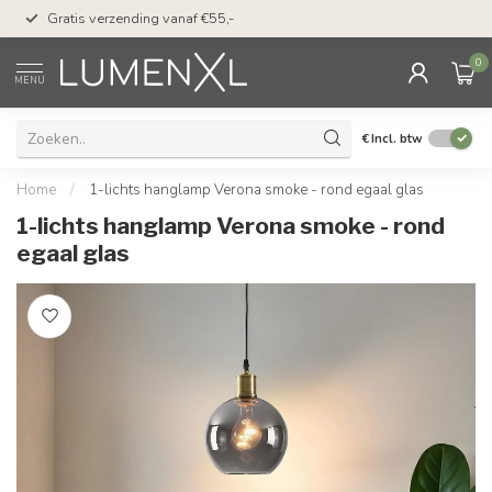
50 dagen bedenktijd &
Gratis verzending vanaf €55,-
met Klarna
0
MENU
€
Incl. btw
Home
/
1-lichts hanglamp Verona smoke - rond egaal glas
1-lichts hanglamp Verona smoke - rond
egaal glas