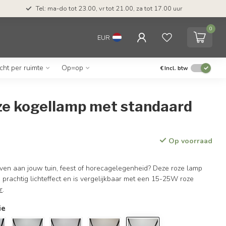
Tel: ma-do tot 23.00, vr tot 21.00, za tot 17.00 uur
0
EUR
icht per ruimte
Op=op
€
Incl. btw
oze kogellamp met standaard
Op voorraad
even aan jouw tuin, feest of horecagelegenheid? Deze roze lamp
 prachtig lichteffect en is vergelijkbaar met een 15-25W roze
r
.
ie