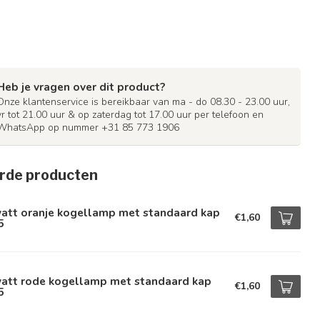
Heb je vragen over dit product?
Onze klantenservice is bereikbaar van ma - do 08.30 - 23.00 uur,
vr tot 21.00 uur & op zaterdag tot 17.00 uur per telefoon en
WhatsApp op nummer +31 85 773 1906
rde producten
watt oranje kogellamp met standaard kap
€1,60
5
watt rode kogellamp met standaard kap
€1,60
5