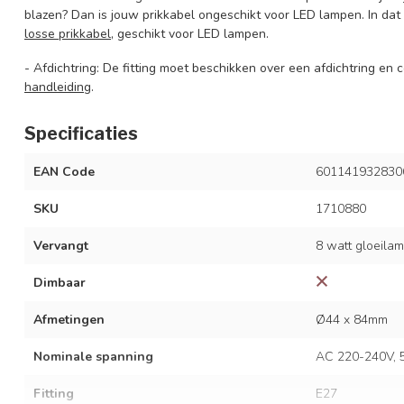
blazen? Dan is jouw prikkabel ongeschikt voor LED lampen. In da
losse prikkabel
, geschikt voor LED lampen.
- Afdichtring: De fitting moet beschikken over een afdichtring en
handleiding
.
Specificaties
EAN Code
601141932830
SKU
1710880
Vervangt
8 watt gloeila
Dimbaar
Afmetingen
Ø44 x 84mm
Nominale spanning
AC 220-240V, 
Fitting
E27