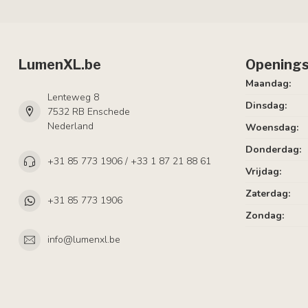
LumenXL.be
Openings
Maandag:
Lenteweg 8
Dinsdag:
7532 RB Enschede
Nederland
Woensdag:
Donderdag:
+31 85 773 1906 / +33 1 87 21 88 61
Vrijdag:
Zaterdag:
+31 85 773 1906
Zondag:
info@lumenxl.be