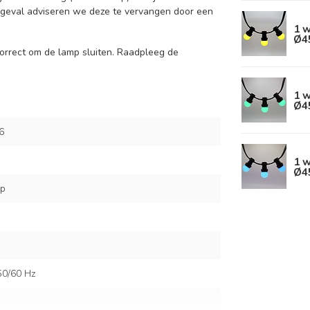
t geval adviseren we deze te vervangen door een
1 
Ø4
 correct om de lamp sluiten. Raadpleeg de
1 
Ø4
6
1 
Ø4
mp
50/60 Hz