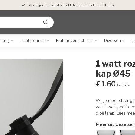
50 dagen bedenktijd & Betaal achteraf met Klarna
chting
Lichtbronnen
Plafondventilatoren
Diversen
L
1 watt r
kap Ø45
€1,60
Incl. btw
Wil je meer sfeer g
van 1 watt geeft een
gloeilamp.
Lees mee
Meer uit deze ser