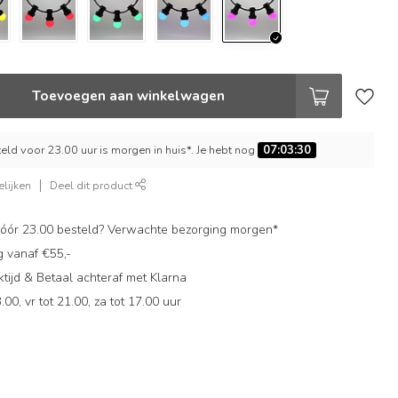
Toevoegen aan winkelwagen
ld voor 23.00 uur is morgen in huis*. Je hebt nog
07:03:30
lijken
Deel dit product
ór 23.00 besteld? Verwachte bezorging morgen*
g vanaf €55,-
ijd & Betaal achteraf met Klarna
.00, vr tot 21.00, za tot 17.00 uur