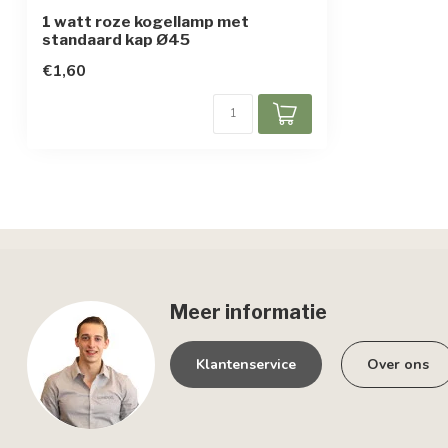
1 watt roze kogellamp met
standaard kap Ø45
€1,60
Meer informatie
Klantenservice
Over ons