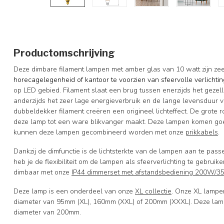
Productomschrijving
Deze dimbare filament lampen met amber glas van 10 watt zijn ze
horecagelegenheid of kantoor te voorzien van sfeervolle verlichti
op LED gebied. Filament slaat een brug tussen enerzijds het gezell
anderzijds het zeer lage energieverbruik en de lange levensduur 
dubbeldekker filament creëren een origineel lichteffect. De grot
deze lamp tot een ware blikvanger maakt. Deze lampen komen goe
kunnen deze lampen gecombineerd worden met onze
prikkabels
.
Dankzij de dimfunctie is de lichtsterkte van de lampen aan te pas
heb je de flexibiliteit om de lampen als sfeerverlichting te gebrui
dimbaar met onze
IP44 dimmerset met afstandsbediening 200W/
Deze lamp is een onderdeel van onze
XL collectie
. Onze XL lampe
diameter van 95mm (XL), 160mm (XXL) of 200mm (XXXL). Deze lamp
diameter van 200mm.