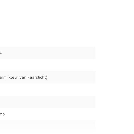
4
rm, kleur van kaarslicht)
amp