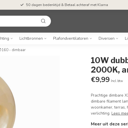
50 dagen bedenktijd & Betaal achteraf met Klarna
chting
Lichtbronnen
Plafondventilatoren
Diversen
L
Ø160 - dimbaar
10W dubb
2000K, a
€9,99
Incl. btw
Prachtige dimbare X
dimbare filament la
woonkamer, terras, 
verlichting.
Lees me
Meer uit deze ser