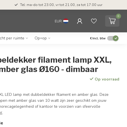
Tel: ma-do tot 23.00, vr tot 21.00, za tot 17.00 uur
0
EUR
icht per ruimte
Op=op
€
Incl. btw
eldekker filament lamp XXL,
mber glas Ø160 - dimbaar
Op voorraad
XL LED lamp met dubbeldekker filament en amber glas. Deze
mpen met amber glas van 10 watt zijn zeer geschikt om jouw
horecagelegenheid of kantoor te voorzien van sfeervolle
er
.
ie