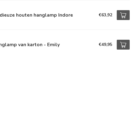
dieuze houten hanglamp Indore
€63,92
nglamp van karton - Emily
€49,95