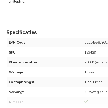
handleiding
.
Specificaties
EAN Code
601145587982
SKU
123429
Kleurtemperatuur
2000K (extra wa
Wattage
10 watt
Lichtopbrengst
1055 lumen
Vervangt
75 watt gloeil
Dimbaar