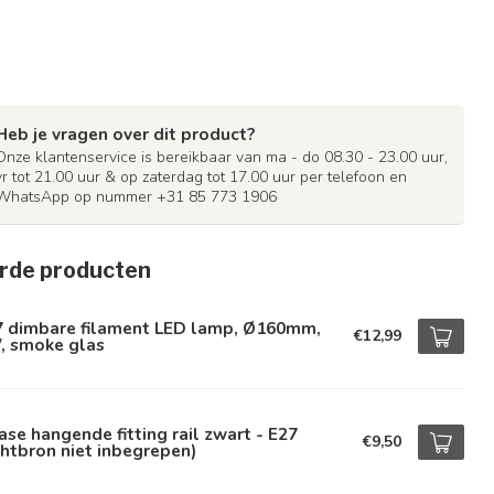
Heb je vragen over dit product?
Onze klantenservice is bereikbaar van ma - do 08.30 - 23.00 uur,
vr tot 21.00 uur & op zaterdag tot 17.00 uur per telefoon en
WhatsApp op nummer +31 85 773 1906
rde producten
7 dimbare filament LED lamp, Ø160mm,
€12,99
, smoke glas
ase hangende fitting rail zwart - E27
€9,50
chtbron niet inbegrepen)