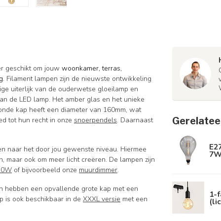
er geschikt om jouw
woonkamer, terras,
ng.
Filament lampen zijn de nieuwste ontwikkeling
ige uiterlijk van de ouderwetse gloeilamp en
van de LED lamp. Het amber glas en het unieke
e ronde kap heeft een diameter van 160mm, wat
Gerelatee
d tot hun recht in onze
snoerpendels
. Daarnaast
E2
sen naar het door jou gewenste niveau. Hiermee
7W
ken, maar ook om meer licht creëren. De lampen zijn
350W
of bijvoorbeeld onze
muurdimmer
.
n hebben een opvallende grote kap met een
1-f
 is ook beschikbaar in de
XXXL versie
met een
(li