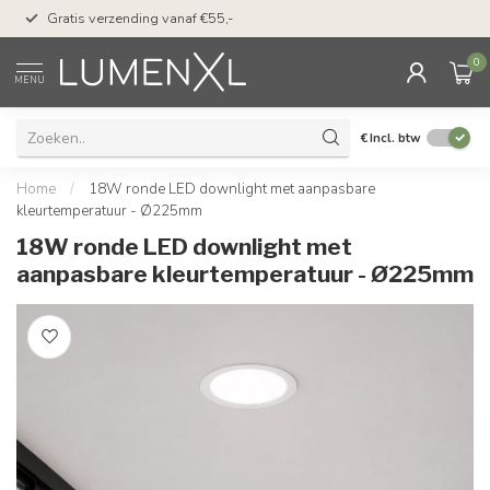
50 dagen bedenktijd &
Gratis verzending vanaf €55,-
met Klarna
0
MENU
€
Incl. btw
Home
/
18W ronde LED downlight met aanpasbare
kleurtemperatuur - Ø225mm
18W ronde LED downlight met
aanpasbare kleurtemperatuur - Ø225mm