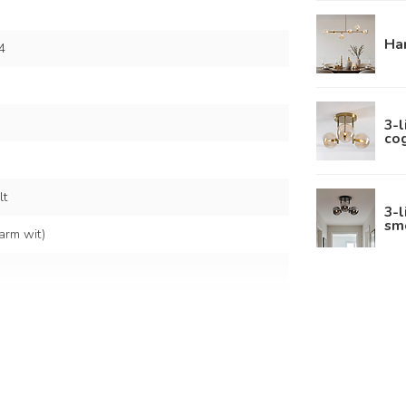
Ha
4
3-
co
lt
3-l
sm
arm wit)