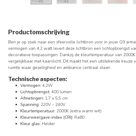
Productomschrijving
Ben je op zoek naar een sfeervolle lichtbron voor in jouw G9 arma
vermogen van 4,2 watt levert deze lichtbron een lichtopbrengst v
decoratieve toepassingen. Dankzij de kleurtemperatuur van 2000K s
vergelijkbaar met kaarslicht. Dit maakt het een uitstekende keu
ruimte waar gezelligheid en ambiance centraal staan.
Technische aspecten:
Vermogen:
4,2W
Lichtopbrengst:
400 lumen
Afmetingen:
1,7 x 5,5 cm
Spanning:
220V – 240V
Kleurtemperatuur:
2000K (extra warm wit)
Kleurweergave-index (CRI):
Ra80
Kleur glas:
Helder