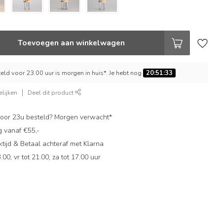
Toevoegen aan winkelwagen
ld voor 23.00 uur is morgen in huis*. Je hebt nog
20:51:32
lijken
Deel dit product
oor 23u besteld? Morgen verwacht*
g vanaf €55,-
ijd & Betaal achteraf met Klarna
.00, vr tot 21.00, za tot 17.00 uur