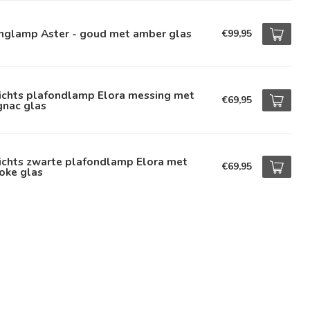
nglamp Aster - goud met amber glas
€99,95
lichts plafondlamp Elora messing met
€69,95
gnac glas
ichts zwarte plafondlamp Elora met
€69,95
oke glas