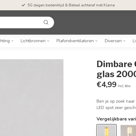
50 dagen bedenktijd & Betaal achteraf met Klarna
chting
Lichtbronnen
Plafondventilatoren
Diversen
L
Dimbare 
glas 200
€4,99
Incl. btw
Ben je op zoek naar 
LED spot zeer gesch
Vergelijkbare var