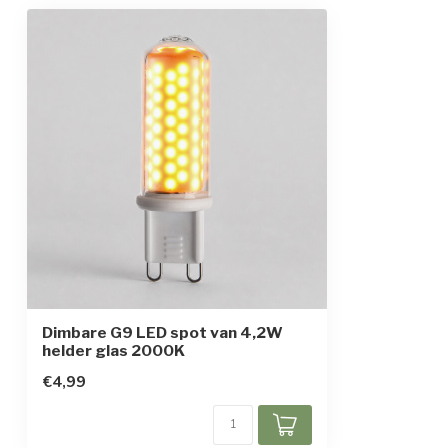
Afmetingen
1,7 x 5,5 cm
Beschermingsgraad
IP20
Opwarmtijd
Direct vol licht
Dimbare G9 LED spot van 4,2W
helder glas 2000K
€4,99