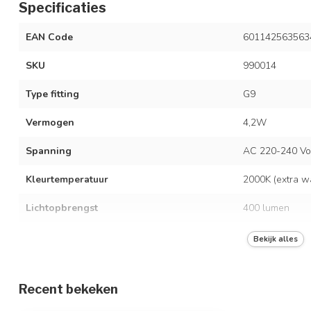
Specificaties
EAN Code
601142563563
SKU
990014
Type fitting
G9
Vermogen
4,2W
Spanning
AC 220-240 Vo
Kleurtemperatuur
2000K (extra w
Lichtopbrengst
400 lumen
Kleur
Wit
Bekijk alles
Dimbaar
Recent bekeken
Vergelijkingswaarde
50 Watt