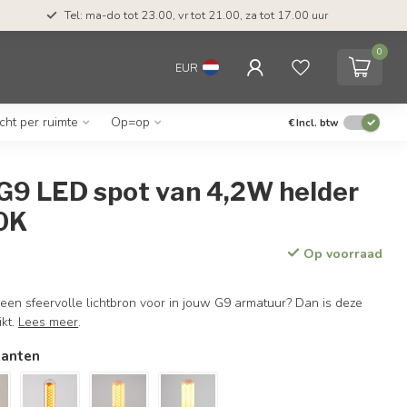
Tel: ma-do tot 23.00, vr tot 21.00, za tot 17.00 uur
0
EUR
icht per ruimte
Op=op
€
Incl. btw
G9 LED spot van 4,2W helder
0K
Op voorraad
een sfeervolle lichtbron voor in jouw G9 armatuur? Dan is deze
ikt.
Lees meer
.
ianten