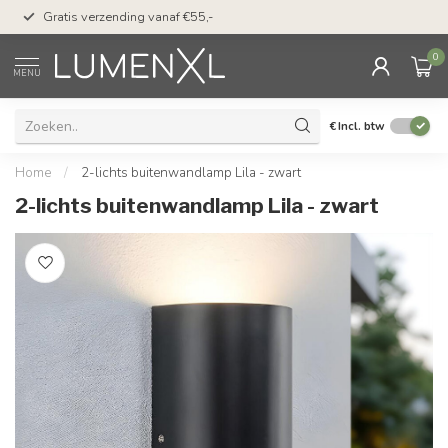
50 dagen bedenktijd &
Gratis verzending vanaf €55,-
met Klarna
0
MENU
€
Incl. btw
Home
/
2-lichts buitenwandlamp Lila - zwart
2-lichts buitenwandlamp Lila - zwart