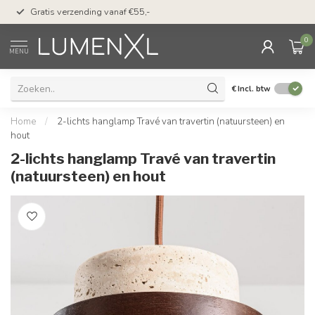
50 dagen bedenktijd &
Gratis verzending vanaf €55,-
met Klarna
0
MENU
€
Incl. btw
Home
/
2-lichts hanglamp Travé van travertin (natuursteen) en
hout
2-lichts hanglamp Travé van travertin
(natuursteen) en hout