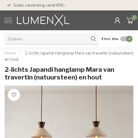
50 dagen bedenktijd &
Gratis verzending vanaf €55,-
met Klarna
0
MENU
€
Incl. btw
Home
/
2-lichts Japandi hanglamp Mara van travertin (natuursteen)
en hout
2-lichts Japandi hanglamp Mara van
travertin (natuursteen) en hout