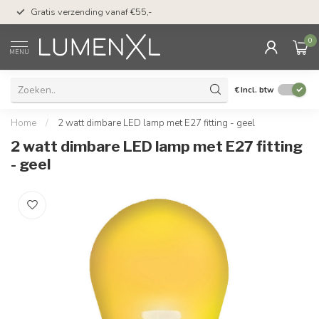
50 dagen bedenktijd &
Gratis verzending vanaf €55,-
met Klarna
0
MENU
€
Incl. btw
Home
/
2 watt dimbare LED lamp met E27 fitting - geel
2 watt dimbare LED lamp met E27 fitting
- geel