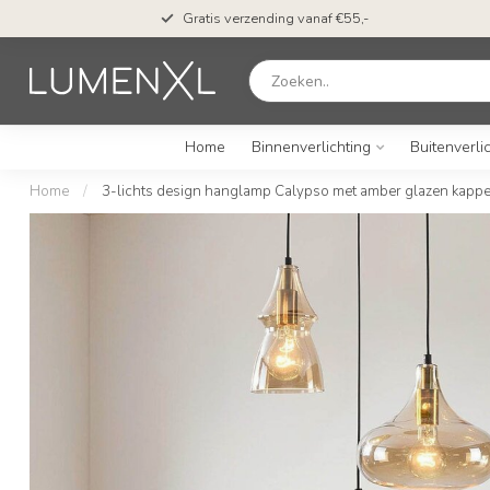
Gratis verzending vanaf €55,-
Home
Binnenverlichting
Buitenverli
Home
/
3-lichts design hanglamp Calypso met amber glazen kapp