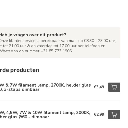
Heb je vragen over dit product?
Onze klantenservice is bereikbaar van ma - do 08.30 - 23.00 uur,
vr tot 21.00 uur & op zaterdag tot 17.00 uur per telefoon en
WhatsApp op nummer +31 85 773 1906
rde producten
W & 7W filament lamp, 2700K, helder glas
€3,49
0, 3-staps dimbaar
5W, 4,5W, 7W & 10W filament lamp, 2000K,
€2,99
ber glas Ø60 - dimbaar