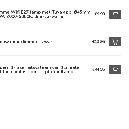
imme Wifi E27 lamp met Tuya app, Ø45mm,
€9,99
9W, 2000-5000K, dim-to-warm
bouw muurdimmer - zwart
€19,95
ern 1-fase railsysteem van 1,5 meter
€44,95
t Juna amber spots - plafondlamp