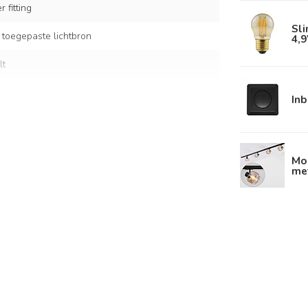
 fitting
Sl
 toegepaste lichtbron
4,
lt
In
r glas
Mod
me