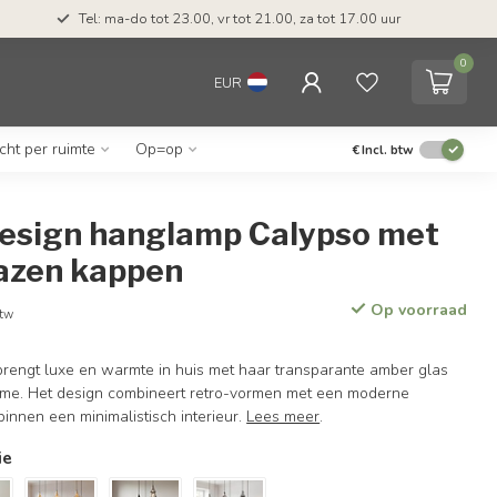
Tel: ma-do tot 23.00, vr tot 21.00, za tot 17.00 uur
0
EUR
icht per ruimte
Op=op
€
Incl. btw
 design hanglamp Calypso met
azen kappen
Op voorraad
btw
engt luxe en warmte in huis met haar transparante amber glas
rame. Het design combineert retro-vormen met een moderne
binnen een minimalistisch interieur.
Lees meer
.
ie