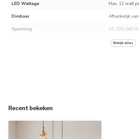
LED Wattage
Max. 12 watt per
Dimbaar
Afhankelijk van
Spanning
AC 220-240 Vo
Frequentie
50/60 Hz
Bekijk alles
Kleur armatuur
Zwart met ambe
Materiaal
IJzer en glas
Afmetingen
Ø35 x 140 cm
In hoogte verstelbaar
Beschermingsgraad
IP20
Recent bekeken
Beschermingsklasse
1