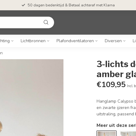
50 dagen bedenktijd & Betaal achteraf met Klarna
chting
Lichtbronnen
Plafondventilatoren
Diversen
L
en
3-lichts
amber gl
€109,95
Incl. 
Hanglamp Calypso br
en zwarte ijzeren f
uitstraling, passend 
Meer uit deze ser