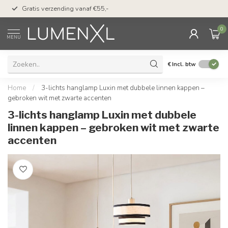
50 dagen bedenktijd &
Gratis verzending vanaf €55,-
met Klarna
0
MENU
€
Incl. btw
Home
/
3-lichts hanglamp Luxin met dubbele linnen kappen –
gebroken wit met zwarte accenten
3-lichts hanglamp Luxin met dubbele
linnen kappen – gebroken wit met zwarte
accenten