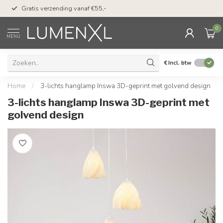
50 dagen bedenktijd &
Gratis verzending vanaf €55,-
met Klarna
0
MENU
€
Incl. btw
Home
/
3-lichts hanglamp Inswa 3D-geprint met golvend design
3-lichts hanglamp Inswa 3D-geprint met
golvend design