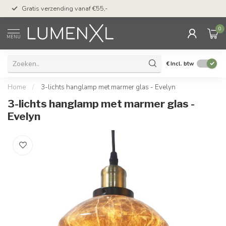
50 dagen bedenktijd &
Gratis verzending vanaf €55,-
met Klarna
0
MENU
€
Incl. btw
Home
/
3-lichts hanglamp met marmer glas - Evelyn
3-lichts hanglamp met marmer glas -
Evelyn