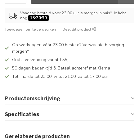
Vandaag besteld voor 23.00 uur is morgen in huis*. Je hebt
nog
13:20:29
Toevoegen om te vergelijken
Deel dit product
Op werkdagen vóór 23.00 besteld? Verwachte bezorging
morgen*
Gratis verzending vanaf €55,-
50 dagen bedenktijd & Betaal achteraf met Klarna
Tel: ma-do tot 23.00, vr tot 21.00, za tot 17.00 uur
Productomschrijving
Specificaties
Gerelateerde producten