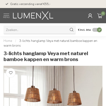
50 dagen bedenktijd &
Gratis verzending vanaf €55,-
met Klarna
0
MENU
€
Incl. btw
Home
/
3-lichts hanglamp Veya met naturel bamboe kappen en
warm brons
3-lichts hanglamp Veya met naturel
bamboe kappen en warm brons