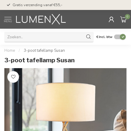
50 dagen bedenktijd &
Gratis verzending vanaf €55,-
met Klarna
0
MENU
€
Incl. btw
Home
/
3-poot tafellamp Susan
3-poot tafellamp Susan