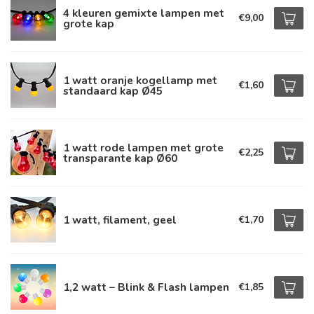
4 kleuren gemixte lampen met
€9,00
grote kap
1 watt oranje kogellamp met
€1,60
standaard kap Ø45
1 watt rode lampen met grote
€2,25
transparante kap Ø60
1 watt, filament, geel
€1,70
1,2 watt – Blink & Flash lampen
€1,85