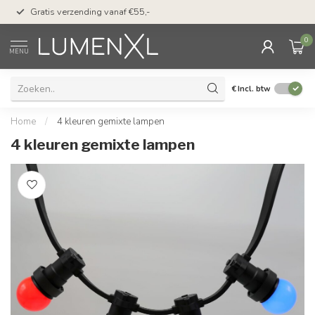
50 dagen bedenktijd &
Gratis verzending vanaf €55,-
met Klarna
0
MENU
€
Incl. btw
Home
/
4 kleuren gemixte lampen
4 kleuren gemixte lampen