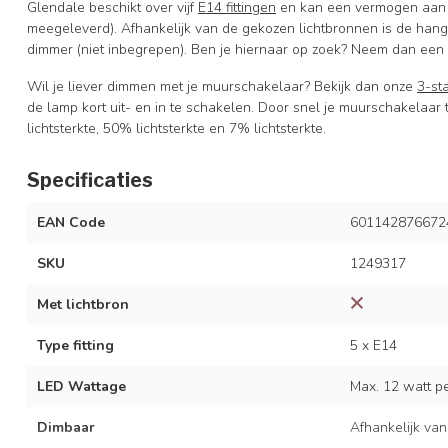
Glendale beschikt over vijf
E14 fittingen
en kan een vermogen aan va
meegeleverd). Afhankelijk van de gekozen lichtbronnen is de han
dimmer (niet inbegrepen). Ben je hiernaar op zoek? Neem dan een k
Wil je liever dimmen met je muurschakelaar? Bekijk dan onze
3-st
de lamp kort uit- en in te schakelen. Door snel je muurschakelaar
lichtsterkte, 50% lichtsterkte en 7% lichtsterkte.
Specificaties
EAN Code
601142876672
SKU
1249317
Met lichtbron
Type fitting
5 x E14
LED Wattage
Max. 12 watt per
Dimbaar
Afhankelijk van