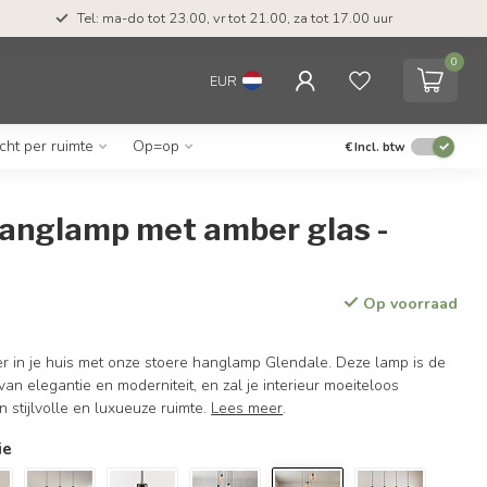
Tel: ma-do tot 23.00, vr tot 21.00, za tot 17.00 uur
0
EUR
icht per ruimte
Op=op
€
Incl. btw
hanglamp met amber glas -
Op voorraad
er in je huis met onze stoere hanglamp Glendale. Deze lamp is de
van elegantie en moderniteit, en zal je interieur moeiteloos
n stijlvolle en luxueuze ruimte.
Lees meer
.
ie