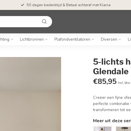
50 dagen bedenktijd & Betaal achteraf met Klarna
chting
Lichtbronnen
Plafondventilatoren
Diversen
L
5-lichts 
Glendale
€85,95
Incl. btw
Creëer een fijne sfe
perfecte combinatie 
transformeren tot ee
Meer uit deze ser