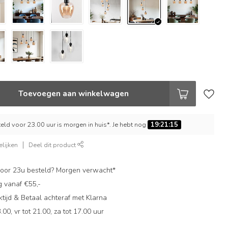
Toevoegen aan winkelwagen
ld voor 23.00 uur is morgen in huis*. Je hebt nog
19:21:14
lijken
Deel dit product
oor 23u besteld? Morgen verwacht*
g vanaf €55,-
ijd & Betaal achteraf met Klarna
.00, vr tot 21.00, za tot 17.00 uur