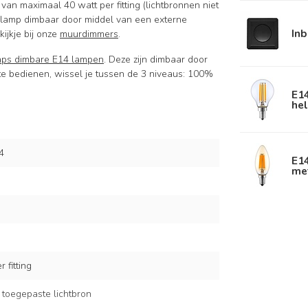
n maximaal 40 watt per fitting (lichtbronnen niet
glamp dimbaar door middel van een externe
In
ijkje bij onze
muurdimmers
.
aps dimbare E14 lampen
. Deze zijn dimbaar door
 te bedienen, wissel je tussen de 3 niveaus: 100%
E1
hel
4
E1
me
 fitting
 toegepaste lichtbron