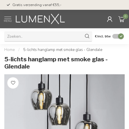
50 dagen bedenktijd &
Gratis verzending vanaf €55,-
met Klarna
0
MENU
€
Incl. btw
Home
/
5-lichts hanglamp met smoke glas - Glendale
5-lichts hanglamp met smoke glas -
Glendale