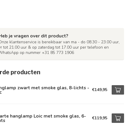
Heb je vragen over dit product?
Onze klantenservice is bereikbaar van ma - do 08.30 - 23.00 uur,
vr tot 21.00 uur & op zaterdag tot 17.00 uur per telefoon en
WhatsApp op nummer +31 85 773 1906
rde producten
glamp zwart met smoke glas, 8-lichts -
€149,95
c
arte hanglamp Loic met smoke glas, 6-
€119,95
hts