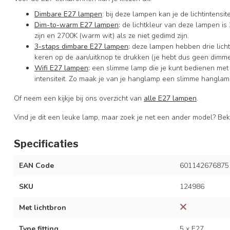
Dimbare E27 lampen
: bij deze lampen kan je de lichtintens
Dim-to-warm E27 lampen
:
de lichtkleur van deze lampen is 
zijn en 2700K (warm wit) als ze niet gedimd zijn.
3-staps dimbare E27 lampen
:
deze lampen hebben drie licht
keren op de aan/uitknop te drukken (je hebt dus geen dimme
Wifi E27 lampen
:
een slimme lamp die je kunt bedienen met
intensiteit. Zo maak je van je hanglamp een slimme hanglam
Of neem een kijkje bij ons overzicht van
alle E27 lampen
.
Vind je dit een leuke lamp, maar zoek je net een ander model? Be
Specificaties
EAN Code
601142676875
SKU
124986
Met lichtbron
Type fitting
5 x E27