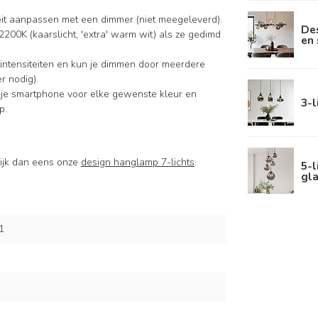
iteit aanpassen met een dimmer (niet meegeleverd).
De
2200K (kaarslicht, 'extra' warm wit) als ze gedimd
en 
intensiteiten en kun je dimmen door meerdere
r nodig).
 je smartphone voor elke gewenste kleur en
3-l
p.
kijk dan eens onze
design hanglamp 7-lichts
.
5-
gl
1