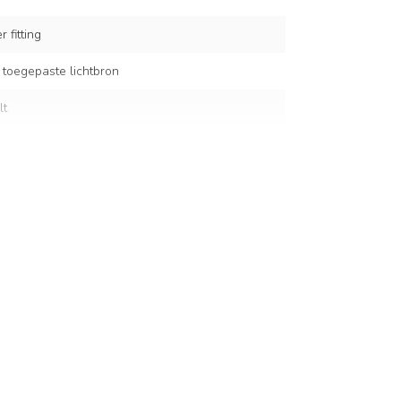
 fitting
 toegepaste lichtbron
lt
cm