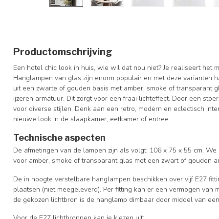
Productomschrijving
Een hotel chic look in huis, wie wil dat nou niet? Je realiseert het 
Hanglampen van glas zijn enorm populair en met deze varianten haa
uit een zwarte of gouden basis met amber, smoke of transparant gl
ijzeren armatuur. Dit zorgt voor een fraai lichteffect. Door een sto
voor diverse stijlen. Denk aan een retro, modern en eclectisch inter
nieuwe look in de slaapkamer, eetkamer of entree.
Technische aspecten
De afmetingen van de lampen zijn als volgt: 106 x 75 x 55 cm. We 
voor amber, smoke of transparant glas met een zwart of gouden a
De in hoogte verstelbare hanglampen beschikken over vijf E27 fitt
plaatsen (niet meegeleverd). Per fitting kan er een vermogen van
de gekozen lichtbron is de hanglamp dimbaar door middel van een 
Voor de E27 lichtbronnen kan je kiezen uit: