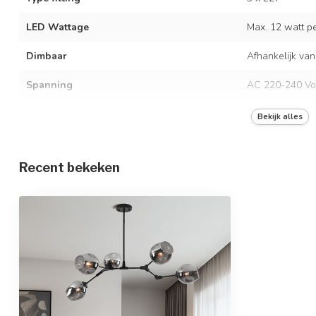
LED Wattage
Max. 12 watt per
Dimbaar
Afhankelijk van
Spanning
AC 220-240 Vo
Frequentie
50/60 Hz
Bekijk alles
Kleur armatuur
Zwart
Recent bekeken
Materiaal
IJzer en glas
Afmetingen
106 x 75 x 55 
In hoogte verstelbaar
Beschermingsgraad
IP20
Beschermingsklasse
1