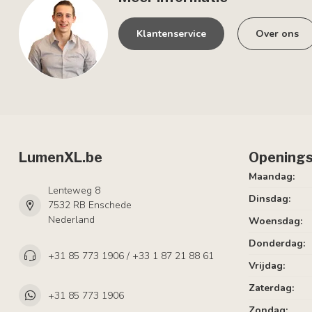
Klantenservice
Over ons
LumenXL.be
Openings
Maandag:
Lenteweg 8
Dinsdag:
7532 RB Enschede
Nederland
Woensdag:
Donderdag:
+31 85 773 1906 / +33 1 87 21 88 61
Vrijdag:
Zaterdag:
+31 85 773 1906
Zondag: