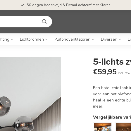
50 dagen bedenktijd & Betaal achteraf met Klarna
chting
Lichtbronnen
Plafondventilatoren
Diversen
L
5-lichts 
€59,95
Incl. btw
Een hotel chic look i
voor aan het plafon
haal je een echte bl
meer
.
Vergelijkbare var