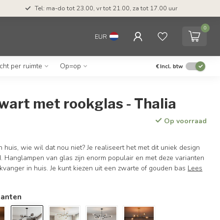
Tel: ma-do tot 23.00, vr tot 21.00, za tot 17.00 uur
0
EUR
icht per ruimte
Op=op
€
Incl. btw
zwart met rookglas - Thalia
Op voorraad
n huis, wie wil dat nou niet? Je realiseert het met dit uniek design
d. Hanglampen van glas zijn enorm populair en met deze varianten
ikvanger in huis. Je kunt kiezen uit een zwarte of gouden bas
Lees
ianten