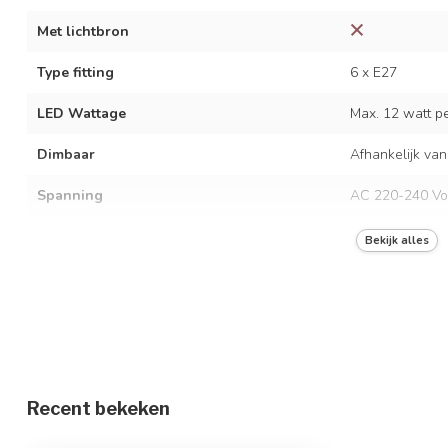
Met lichtbron
Type fitting
6 x E27
LED Wattage
Max. 12 watt per
Dimbaar
Afhankelijk van
Spanning
AC 220-240 Vo
Frequentie
50/60 Hz
Bekijk alles
Kleur armatuur
Zwart en bruin
Materiaal
Metaal en papi
Afmetingen
80 x 140 cm / 
In hoogte verstelbaar
Recent bekeken
Beschermingsgraad
IP20