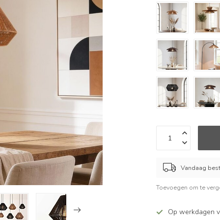
Vandaag beste
Toevoegen om te verge
Op werkdagen v