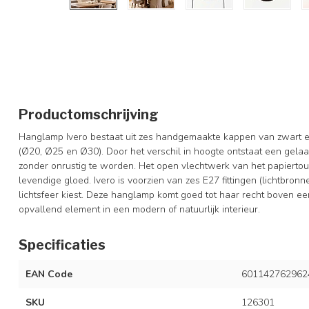
Productomschrijving
Hanglamp Ivero bestaat uit zes handgemaakte kappen van zwart en
(Ø20, Ø25 en Ø30). Door het verschil in hoogte ontstaat een gelaa
zonder onrustig te worden. Het open vlechtwerk van het papiertouw
levendige gloed. Ivero is voorzien van zes E27 fittingen (lichtbronn
lichtsfeer kiest. Deze hanglamp komt goed tot haar recht boven een
opvallend element in een modern of natuurlijk interieur.
Specificaties
EAN Code
601142762962
SKU
126301