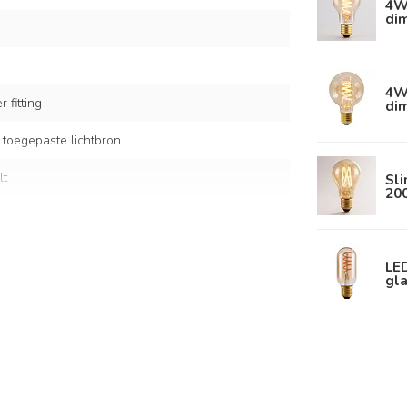
4W 
di
4W 
 fitting
di
 toegepaste lichtbron
lt
Sl
20
LE
gla
ertouw
kappen: Ø20, Ø25 en Ø30 cm