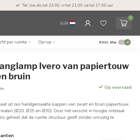
Tel: ma-do tot 23.00, vr tot 21.00, za tot 17.00 uur
0
EUR
icht per ruimte
Op=op
€
Incl. btw
hanglamp Ivero van papiertouw
en bruin
Op voorraad
btw
aat uit zes handgemaakte kappen van zwart en bruin papiertouw
e maten (Ø20, Ø25 en Ø30). Door het verschil in hoogte ontstaat
s geheel dat de ruimte structuur geeft zonder onrustig te
ianten