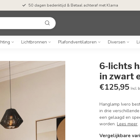
50 dagen bedenktijd & Betaal achteraf met Klarna
chting
Lichtbronnen
Plafondventilatoren
Diversen
L
6-lichts 
in zwart 
€125,95
Incl. 
Hanglamp Ivero best
in drie verschillend
een gelaagd en speel
worden.
Lees meer
.
Vergelijkbare var