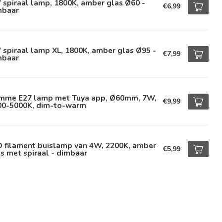
spiraal lamp, 1800K, amber glas Ø60 -
€6,99
mbaar
spiraal lamp XL, 1800K, amber glas Ø95 -
€7,99
mbaar
imme E27 lamp met Tuya app, Ø60mm, 7W,
€9,99
00-5000K, dim-to-warm
D filament buislamp van 4W, 2200K, amber
€5,99
s met spiraal - dimbaar