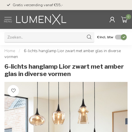
50 dagen bedenktijd & Betaal achteraf
Tel: ma-do
,-
met Klarna
17.00 uu
0
MENU
€
Incl. btw
Home
/
6-lichts hanglamp Lior zwart met amber glas in diverse
vormen
6-lichts hanglamp Lior zwart met amber
glas in diverse vormen