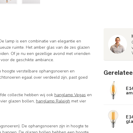
De lamp is een combinatie van elegantie en
uxueuze ruimte. Het amber glas van de zes glazen
eiden. Of je nu een gezellige avond met vrienden
t voor de geschikte ambiance.
in hoogte verstelbare ophangsnoeren en
Gerelatee
htsnoeren egaal over verdeeld zijn, past goed
E1
am
lfde collectie hebben wij ook
hanglamp Vegas
en
vier glazen bollen,
hanglamp Raleigh
met vier
E1
gla
gsnoeren). De ophangsnoeren zijn in hoogte te
 te hangen. De glazen bollen hebben een hoogte