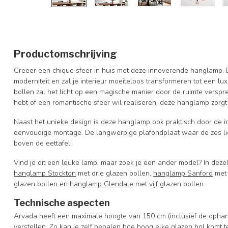
Productomschrijving
Creëer een chique sfeer in huis met deze innoverende hanglamp. 
moderniteit en zal je interieur moeiteloos transformeren tot een l
bollen zal het licht op een magische manier door de ruimte verspr
hebt of een romantische sfeer wil realiseren, deze hanglamp zorg
Naast het unieke design is deze hanglamp ook praktisch door de 
eenvoudige montage. De langwerpige plafondplaat waar de zes lic
boven de eettafel.
Vind je dit een leuke lamp, maar zoek je een ander model? In deze
hanglamp Stockton
met drie glazen bollen,
hanglamp Sanford
met 
glazen bollen en
hanglamp Glendale
met vijf glazen bollen.
Technische aspecten
Arvada heeft een maximale hoogte van 150 cm (inclusief de ophan
verstellen. Zo kan je zelf bepalen hoe hoog elke glazen bol komt