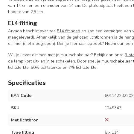
van 14 cm en een diameter van 14 cm. De plafondplaat heeft een 
hoogte van 2,5 cm.
E14 fitting
Arvada beschikt over zes
E14 fittingen
en kan een vermogen aan van
meegeleverd). Afhankelijk van de gekozen lichtbronnen is de han
dimmer (niet inbegrepen). Ben je hiernaar op zoek? Neem dan een k
Wil je liever dimmen met je muurschakelaar? Bekijk dan onze
3-st
de lamp kort uit- en in te schakelen. Door snel je muurschakelaar
lichtsterkte, 50% lichtsterkte en 7% lichtsterkte.
Specificaties
EAN Code
601142202202
SKU
1249347
Met lichtbron
Type fitting
6 x E14