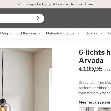
50 dagen bedenktijd & Betaal achteraf met Klarna
chting
Lichtbronnen
Plafondventilatoren
Diversen
L
6-lichts 
Arvada
€109,95
Incl. 
Creëer een fijne sfe
perfecte combinatie 
transformeren tot ee
Meer uit deze ser