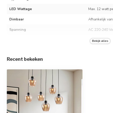
LED Wattage
Max. 12 watt per
Dimbaar
Afhankelijk van
Spanning
AC 220-240 Vo
Frequentie
50/60 Hz
Bekijk alles
Kleur armatuur
Zwart
Recent bekeken
Materiaal
IJzer en glas
Afmetingen
55 x 150 cm
In hoogte verstelbaar
Beschermingsgraad
IP20
Beschermingsklasse
1