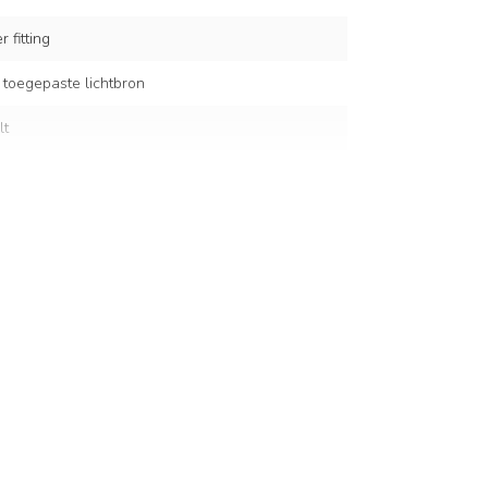
 fitting
 toegepaste lichtbron
lt