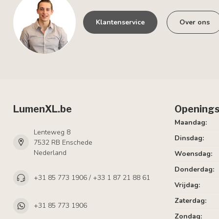
Klantenservice
Over ons
LumenXL.be
Openings
Maandag:
Lenteweg 8
Dinsdag:
7532 RB Enschede
Nederland
Woensdag:
Donderdag:
+31 85 773 1906 / +33 1 87 21 88 61
Vrijdag:
Zaterdag:
+31 85 773 1906
Zondag: