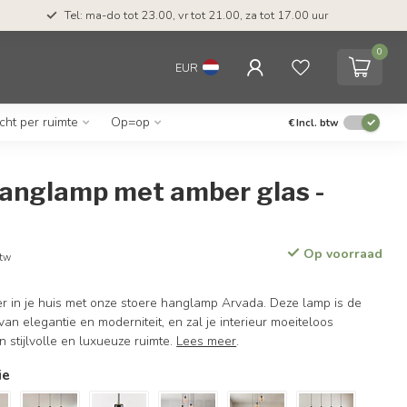
Tel: ma-do tot 23.00, vr tot 21.00, za tot 17.00 uur
0
EUR
icht per ruimte
Op=op
€
Incl. btw
hanglamp met amber glas -
Op voorraad
btw
er in je huis met onze stoere hanglamp Arvada. Deze lamp is de
van elegantie en moderniteit, en zal je interieur moeiteloos
n stijlvolle en luxueuze ruimte.
Lees meer
.
ie