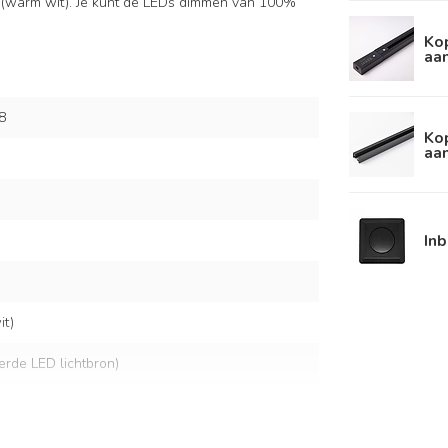
 (warm wit). Je kunt de LEDs dimmen van 100%
Kop
aan
8
Kop
aan
In
t)
eerde LED lichtbron)
lt