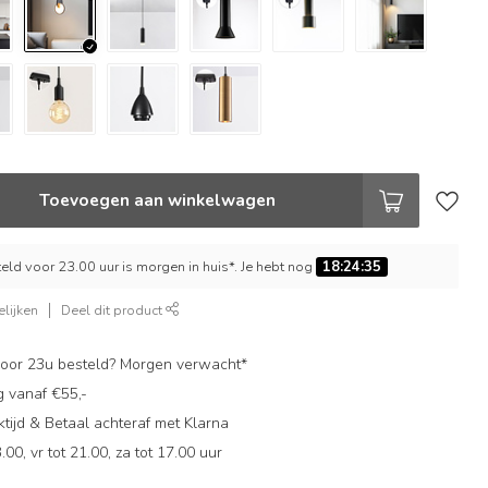
Toevoegen aan winkelwagen
ld voor 23.00 uur is morgen in huis*. Je hebt nog
18:24:34
lijken
Deel dit product
oor 23u besteld? Morgen verwacht*
g vanaf €55,-
ijd & Betaal achteraf met Klarna
.00, vr tot 21.00, za tot 17.00 uur