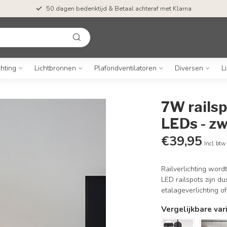
50 dagen bedenktijd & Betaal achteraf met Klarna
chting
Lichtbronnen
Plafondventilatoren
Diversen
L
7W rails
LEDs - z
€39,95
Incl. btw
Railverlichting word
LED railspots zijn du
etalageverlichting of
Vergelijkbare var