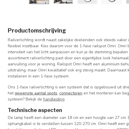
Productomschrijving
Railverlichting wordt naast zakelijke doeleinden ook steeds vaker 
flexibel inzetbaar. Kies daarom voor de 1-fase railspot Omri. Omri
intensiteit van het licht aanpassen en kun je de stemming bepale
assortiment railverlichting past door een eigentijdse look helemaal
aanvulling voor je woning. Railspot Omri heeft een aluminium behu
uitstraling, maar Omri kwalitatief ook erg stevig maakt. Daarnaast
installeren in een 1-fase systeem.
Ons 1-fase railverlichting is een systeem dat is opgebouwd uit drie
het
gewenste aantal spots
,
connectoren
en het monteren kan begi
systeem? Bekijk de
handleiding
.
Technische aspecten
De lamp heeft een diameter van 18 cm en een hoogte van 27 cm. De
ophangkabel is te verstellen tussen 120-270 cm. Omri heeft een 