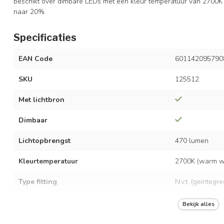
beschikt over dimbare LEDs met een kleur temperatuur van 2700K
naar 20%.
Specificaties
EAN Code
601142095790
SKU
125512
Met lichtbron
Dimbaar
Lichtopbrengst
470 lumen
Kleurtemperatuur
2700K (warm wi
Type fitting
N.v.t. (geïntegr
LED vermogen
7 watt
Bekijk alles
Spanning
AC 220-240 Vo