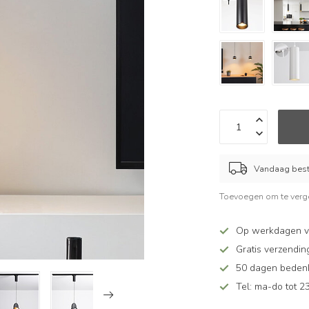
Vandaag beste
Toevoegen om te verge
Op werkdagen v
Gratis verzendin
50 dagen bedenkt
Tel: ma-do tot 23