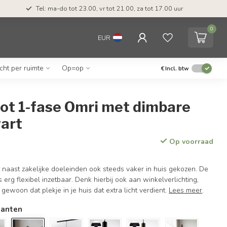
Tel: ma-do tot 23.00, vr tot 21.00, za tot 17.00 uur
0
EUR
icht per ruimte
Op=op
€
Incl. btw
pot 1-fase Omri met dimbare
wart
Op voorraad
t naast zakelijke doeleinden ook steeds vaker in huis gekozen. De
s erg flexibel inzetbaar. Denk hierbij ook aan winkelverlichting,
 gewoon dat plekje in je huis dat extra licht verdient.
Lees meer
.
ianten