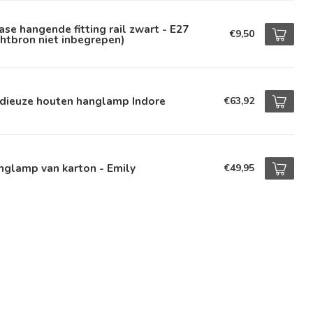
ase hangende fitting rail zwart - E27
€9,50
chtbron niet inbegrepen)
dieuze houten hanglamp Indore
€63,92
nglamp van karton - Emily
€49,95