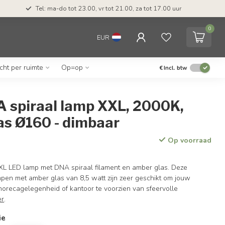
Tel: ma-do tot 23.00, vr tot 21.00, za tot 17.00 uur
0
EUR
icht per ruimte
Op=op
€
Incl. btw
 spiraal lamp XXL, 2000K,
as Ø160 - dimbaar
Op voorraad
XL LED lamp met DNA spiraal filament en amber glas. Deze
mpen met amber glas van 8,5 watt zijn zeer geschikt om jouw
horecagelegenheid of kantoor te voorzien van sfeervolle
er
.
ie