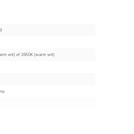
9
arm wit) of 2650K (warm wit)
amp
0/60 Hz