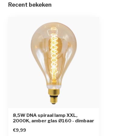
Recent bekeken
Fitting
E27 (dikke fittin
Kap
amber
Materiaal kap
glas
Beschermingsgraad
IP20
Opwarmtijd
direct vol licht
8,5W DNA spiraal lamp XXL,
2000K, amber glas Ø160 - dimbaar
€9,99