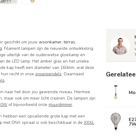
eer geschikt om jouw
woonkamer, terras,
ng.
Filament lampen zijn de nieuwste ontwikkeling
ige uiterlijk van de ouderwetse gloeilamp en
van de LED lamp. Het amber glas en het unieke
ronde kap heeft een diameter van 160mm, wat deze
Gerelatee
 hun recht in onze
snoerpendels
. Daarnaast
els
.
sen naar het door jou gewenste niveau. Hiermee
Mo
ken, maar ook om meer licht creëren. De lampen zijn
350W
of bijvoorbeeld onze
muurdimmer
.
n hebben een opvallende grote kap met een
E2
 met DNA spiraal is ook beschikbaar in de
XXXL
7W