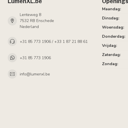
LumenXL.be
Openings
Maandag:
Lenteweg 8
Dinsdag:
7532 RB Enschede
Nederland
Woensdag:
Donderdag:
+31 85 773 1906 / +33 1 87 21 88 61
Vrijdag:
Zaterdag:
+31 85 773 1906
Zondag:
info@lumenxl.be