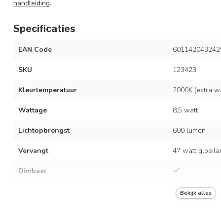
handleiding
.
Specificaties
EAN Code
601142043242
SKU
123423
Kleurtemperatuur
2000K (extra w
Wattage
8,5 watt
Lichtopbrengst
600 lumen
Vervangt
47 watt gloeil
Dimbaar
Afmetingen
Ø16 x 29 cm
Bekijk alles
Nominale spanning
AC 220-240V 5