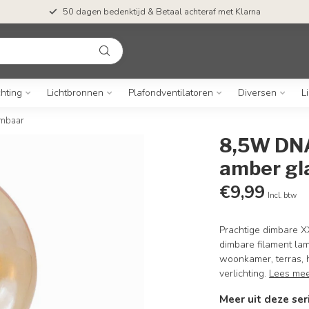
50 dagen bedenktijd & Betaal achteraf met Klarna
chting
Lichtbronnen
Plafondventilatoren
Diversen
L
imbaar
8,5W DNA
amber gl
€9,99
Incl. btw
Prachtige dimbare X
dimbare filament la
woonkamer, terras, 
verlichting.
Lees me
Meer uit deze ser