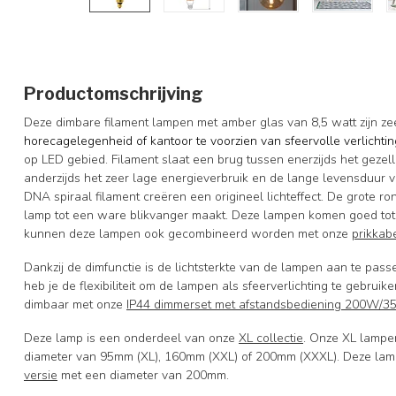
Productomschrijving
Deze dimbare filament lampen met amber glas van 8,5 watt zijn z
horecagelegenheid of kantoor te voorzien van sfeervolle verlichti
op LED gebied. Filament slaat een brug tussen enerzijds het gezell
anderzijds het zeer lage energieverbruik en de lange levensduur 
DNA spiraal filament creëren een origineel lichteffect. De grote 
lamp tot een ware blikvanger maakt. Deze lampen komen goed tot
kunnen deze lampen ook gecombineerd worden met onze
prikkab
Dankzij de dimfunctie is de lichtsterkte van de lampen aan te pas
heb je de flexibiliteit om de lampen als sfeerverlichting te gebrui
dimbaar met onze
IP44 dimmerset met afstandsbediening 200W/
Deze lamp is een onderdeel van onze
XL collectie
. Onze XL lampe
diameter van 95mm (XL), 160mm (XXL) of 200mm (XXXL). Deze lamp
versie
met een diameter van 200mm.