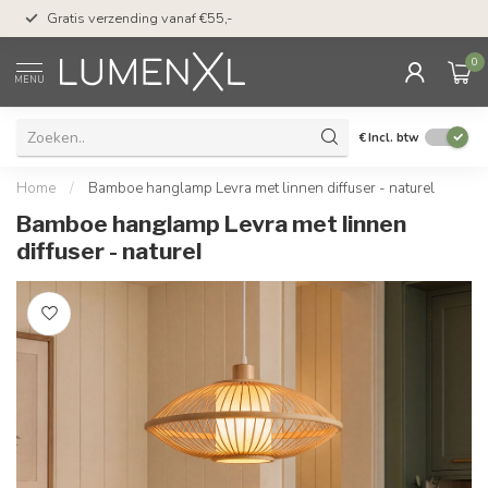
50 dagen bedenktijd &
Gratis verzending vanaf €55,-
met Klarna
0
MENU
€
Incl. btw
Home
/
Bamboe hanglamp Levra met linnen diffuser - naturel
Bamboe hanglamp Levra met linnen
diffuser - naturel