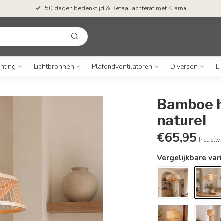
50 dagen bedenktijd & Betaal achteraf met Klarna
chting
Lichtbronnen
Plafondventilatoren
Diversen
L
Bamboe h
naturel
€65,95
Incl. btw
Vergelijkbare var