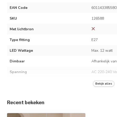
EAN Code
601143385580
SKU
126588
Met lichtbron
Type fitting
E27
LED Wattage
Max. 12 watt
Dimbaar
Afhankelijk van
Spanning
AC 220-240 Vo
Frequentie
50/60 Hz
Bekijk alles
Kleur armatuur
Wit en naturel
Recent bekeken
Materiaal
Metaal, bamboe
Afmetingen
Ø50 x 150 cm /