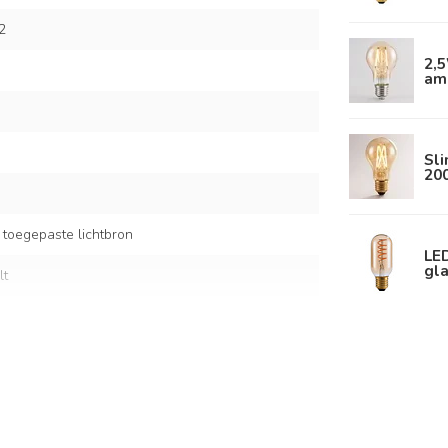
2
2,
am
Sl
20
 toegepaste lichtbron
LE
gla
lt
 en kunststof
 kap: Ø50 x 23 cm