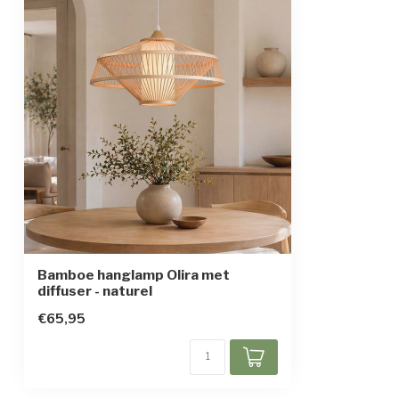
In hoogte verstelbaar
Beschermingsgraad
IP20
Beschermingsklasse
2
Bamboe hanglamp Olira met
diffuser - naturel
€65,95