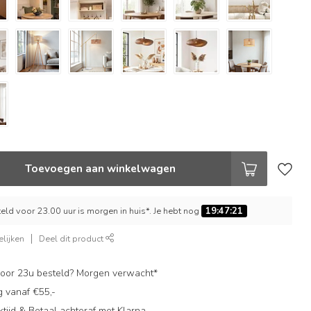
Toevoegen aan winkelwagen
ld voor 23.00 uur is morgen in huis*. Je hebt nog
19:47:20
lijken
Deel dit product
oor 23u besteld? Morgen verwacht*
g vanaf €55,-
ijd & Betaal achteraf met Klarna