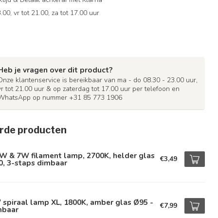
.00, vr tot 21.00, za tot 17.00 uur
Heb je vragen over dit product?
Onze klantenservice is bereikbaar van ma - do 08.30 - 23.00 uur,
vr tot 21.00 uur & op zaterdag tot 17.00 uur per telefoon en
WhatsApp op nummer +31 85 773 1906
rde producten
W & 7W filament lamp, 2700K, helder glas
€3,49
0, 3-staps dimbaar
spiraal lamp XL, 1800K, amber glas Ø95 -
€7,99
mbaar