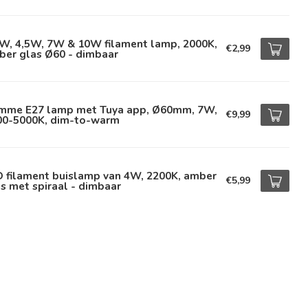
5W, 4,5W, 7W & 10W filament lamp, 2000K,
€2,99
ber glas Ø60 - dimbaar
imme E27 lamp met Tuya app, Ø60mm, 7W,
€9,99
00-5000K, dim-to-warm
D filament buislamp van 4W, 2200K, amber
€5,99
s met spiraal - dimbaar