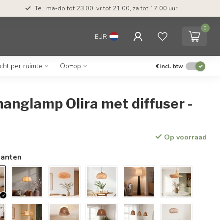
Tel: ma-do tot 23.00, vr tot 21.00, za tot 17.00 uur
0
EUR
icht per ruimte
Op=op
€
Incl. btw
anglamp Olira met diffuser -
Op voorraad
ianten