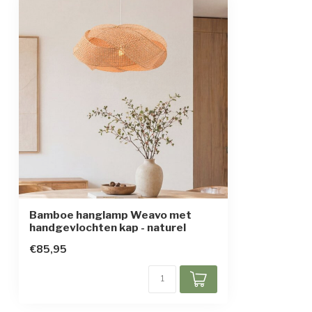
In hoogte verstelbaar
Beschermingsgraad
IP20
Beschermingsklasse
2
Bamboe hanglamp Weavo met
handgevlochten kap - naturel
€85,95