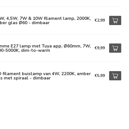
5W, 4,5W, 7W & 10W filament lamp, 2000K,
€2,99
ber glas Ø60 - dimbaar
imme E27 lamp met Tuya app, Ø60mm, 7W,
€9,99
00-5000K, dim-to-warm
D filament buislamp van 4W, 2200K, amber
€5,99
s met spiraal - dimbaar