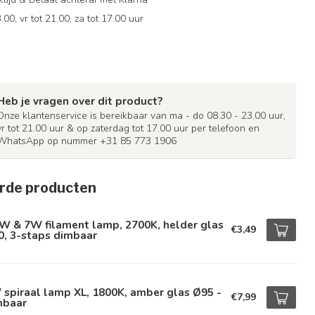
.00, vr tot 21.00, za tot 17.00 uur
Heb je vragen over dit product?
Onze klantenservice is bereikbaar van ma - do 08.30 - 23.00 uur,
vr tot 21.00 uur & op zaterdag tot 17.00 uur per telefoon en
WhatsApp op nummer +31 85 773 1906
rde producten
W & 7W filament lamp, 2700K, helder glas
€3,49
0, 3-staps dimbaar
spiraal lamp XL, 1800K, amber glas Ø95 -
€7,99
mbaar