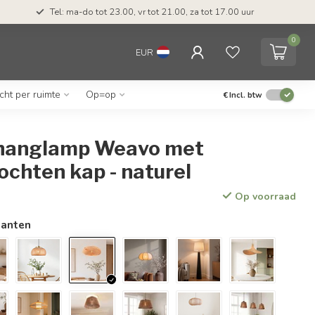
Tel: ma-do tot 23.00, vr tot 21.00, za tot 17.00 uur
0
EUR
icht per ruimte
Op=op
€
Incl. btw
hanglamp Weavo met
chten kap - naturel
Op voorraad
ianten