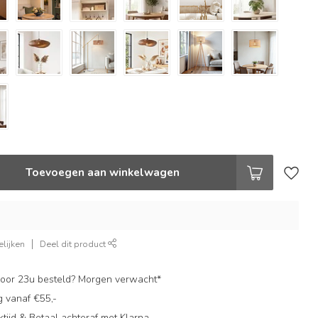
Toevoegen aan winkelwagen
lijken
Deel dit product
oor 23u besteld? Morgen verwacht*
g vanaf €55,-
ijd & Betaal achteraf met Klarna