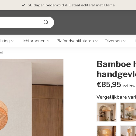
50 dagen bedenktijd & Betaal achteraf met Klarna
chting
Lichtbronnen
Plafondventilatoren
Diversen
L
el
Bamboe 
handgevlo
€85,95
Incl. btw
Vergelijkbare var