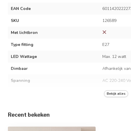
EAN Code
601142022227
SKU
126589
Met lichtbron
Type fitting
E27
LED Wattage
Max. 12 watt
Dimbaar
Afhankelijk van
Spanning
AC 220-240 Vo
Frequentie
50/60 Hz
Bekijk alles
Kleur armatuur
Wit en naturel
Recent bekeken
Materiaal
Metaal en bam
Afmetingen
Ø55 x 150 cm /