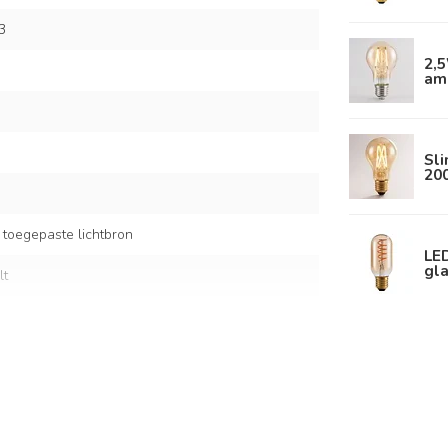
3
2,
am
Sl
20
 toegepaste lichtbron
LE
gla
lt
boe
 kap: Ø55 x 23 cm