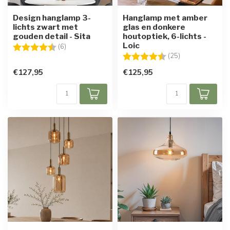
Design hanglamp 3-
Hanglamp met amber
lichts zwart met
glas en donkere
gouden detail - Sita
houtoptiek, 6-lichts -
Loic
Beoordeling:
4.3 uit 5 sterren
(6)
Beoordeling:
4.9 uit 5 sterre
(25)
€127,95
€125,95