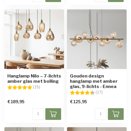
Hanglamp Nilo – 7-lichts
Gouden design
amber glas met bolling
hanglamp met amber
glas, 9-lichts - Ennea
Beoordeling:
5.0 uit 5 sterren
(15)
Beoordeling:
4.8 uit 5 sterre
(17)
€189,95
€125,95