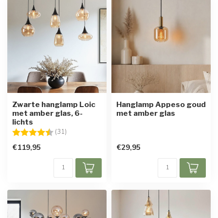
Zwarte hanglamp Loic
Hanglamp Appeso goud
met amber glas, 6-
met amber glas
lichts
Beoordeling:
4.7 uit 5 sterren
(31)
€119,95
€29,95