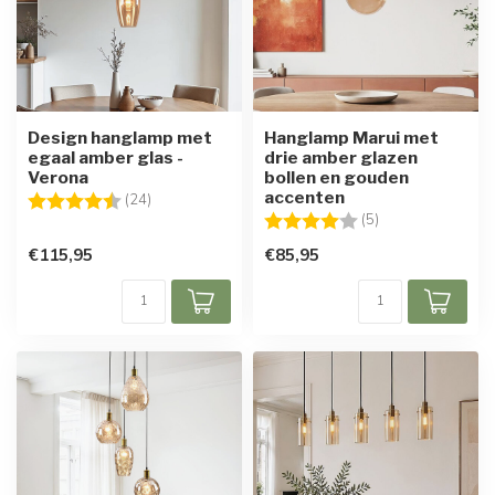
Design hanglamp met
Hanglamp Marui met
egaal amber glas -
drie amber glazen
Verona
bollen en gouden
accenten
Beoordeling:
4.8 uit 5 sterren
(24)
Beoordeling:
4.0 uit 5 sterren
(5)
€115,95
€85,95