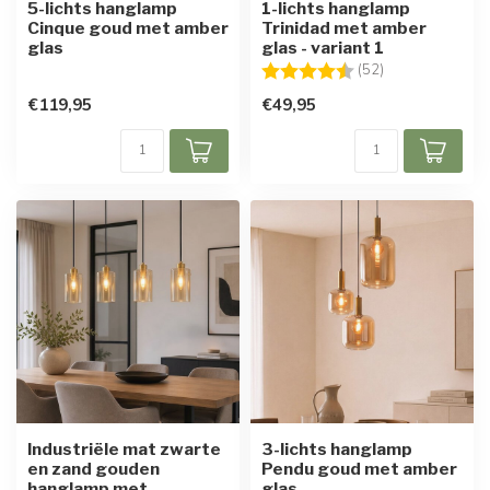
5-lichts hanglamp
1-lichts hanglamp
Cinque goud met amber
Trinidad met amber
glas
glas - variant 1
Beoordeling:
4.9 uit 5 sterre
(52)
€119,95
€49,95
Industriële mat zwarte
3-lichts hanglamp
en zand gouden
Pendu goud met amber
hanglamp met
glas