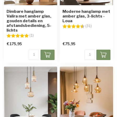
Dimbare hanglamp
Moderne hanglamp met
Valira met amber glas,
amber glas, 3-lichts -
gouden details en
Loua
afstandsbediening, 5-
Beoordeling:
4.6 uit 5 sterre
(31)
lichts
Beoordeling:
5.0 uit 5 sterren
(1)
€175,95
€75,95