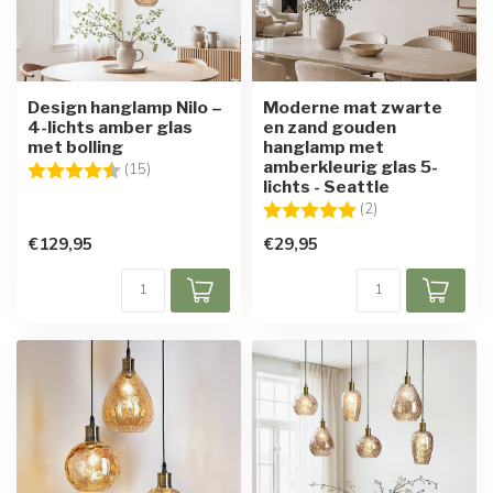
Design hanglamp Nilo –
Moderne mat zwarte
4-lichts amber glas
en zand gouden
met bolling
hanglamp met
amberkleurig glas 5-
Beoordeling:
4.8 uit 5 sterren
(15)
lichts - Seattle
Beoordeling:
5.0 uit 5 sterren
(2)
€129,95
€29,95