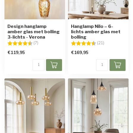
Design hanglamp
Hanglamp Nilo – 6-
amber glas met bolling
lichts amber glas met
3-lichts - Verona
bolling
Beoordeling:
4.7 uit 5 sterren
Beoordeling:
4.7 uit 5 sterre
(7)
(21)
€119,95
€169,95