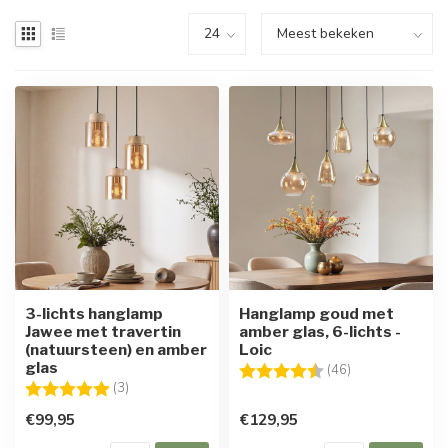
3-lichts hanglamp
Hanglamp goud met
Jawee met travertin
amber glas, 6-lichts -
(natuursteen) en amber
Loic
glas
Beoordeling:
4.8 uit 5 sterre
(46)
Beoordeling:
5.0 uit 5 sterren
(3)
€99,95
€129,95