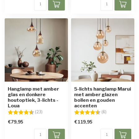
Hanglamp met amber
5-lichts hanglamp Marui
glas en donkere
met amber glazen
houtoptiek, 3-lichts -
bollen en gouden
Loua
accenten
Beoordeling:
4.8 uit 5 sterren
Beoordeling:
4.8 uit 5 sterren
(23)
(6)
€79,95
€119,95