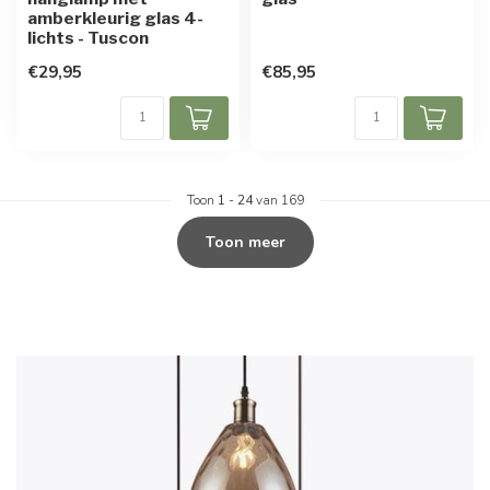
amberkleurig glas 4-
lichts - Tuscon
€29,95
€85,95
Toon
1
-
24
van 169
Toon meer