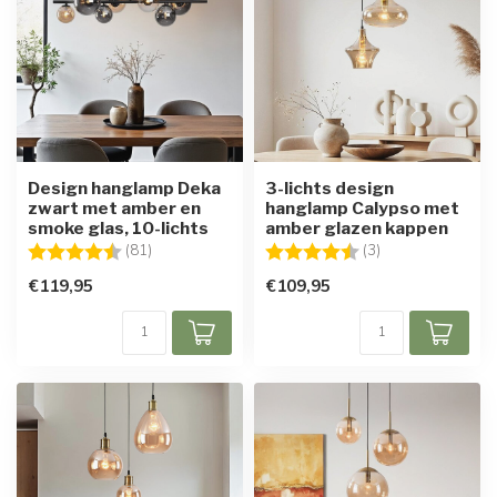
Design hanglamp Deka
3-lichts design
zwart met amber en
hanglamp Calypso met
smoke glas, 10-lichts
amber glazen kappen
Beoordeling:
4.6 uit 5 sterren
Beoordeling:
4.7 uit 5 sterren
(81)
(3)
€119,95
€109,95