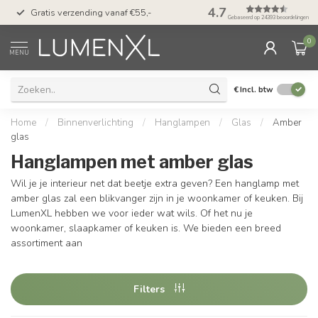
50 dagen bedenktijd &
4.7
Gratis verzending vanaf €55,-
met Klarna
Gebaseerd op 24393 beoordelingen
0
MENU
€
Incl. btw
Home
/
Binnenverlichting
/
Hanglampen
/
Glas
/
Amber
glas
Hanglampen met amber glas
Wil je je interieur net dat beetje extra geven? Een hanglamp met
amber glas zal een blikvanger zijn in je woonkamer of keuken. Bij
LumenXL hebben we voor ieder wat wils. Of het nu je
woonkamer, slaapkamer of keuken is. We bieden een breed
assortiment aan
Filters