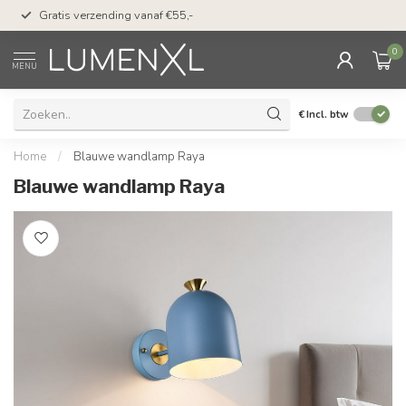
50 dagen bedenktijd &
Gratis verzending vanaf €55,-
met Klarna
0
MENU
€
Incl. btw
Home
/
Blauwe wandlamp Raya
Blauwe wandlamp Raya