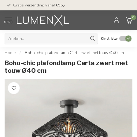
50 dagen bedenktijd & 
Gratis verzending vanaf €55,-
met Klarna
0
MENU
€
Incl. btw
Home
/
Boho-chic plafondlamp Carta zwart met touw Ø40 cm
Boho-chic plafondlamp Carta zwart met
touw Ø40 cm