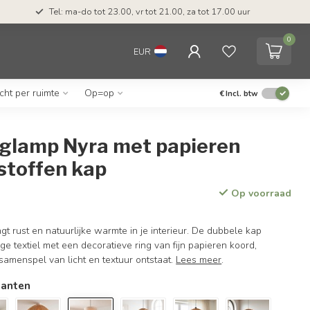
Tel: ma-do tot 23.00, vr tot 21.00, za tot 17.00 uur
0
EUR
icht per ruimte
Op=op
€
Incl. btw
glamp Nyra met papieren
stoffen kap
Op voorraad
 rust en natuurlijke warmte in je interieur. De dubbele kap
ge textiel met een decoratieve ring van fijn papieren koord,
amenspel van licht en textuur ontstaat.
Lees meer
.
ianten