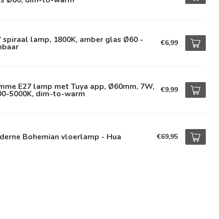
spiraal lamp, 1800K, amber glas Ø60 -
€6,99
mbaar
imme E27 lamp met Tuya app, Ø60mm, 7W,
€9,99
00-5000K, dim-to-warm
derne Bohemian vloerlamp - Hua
€69,95