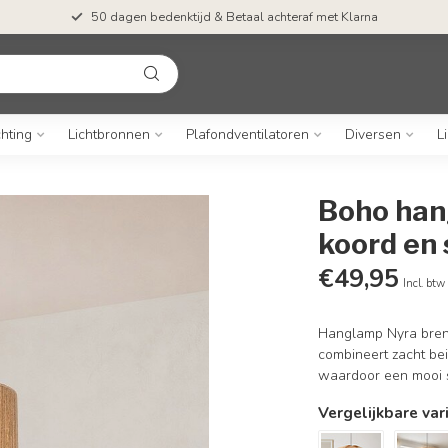
50 dagen bedenktijd & Betaal achteraf met Klarna
chting
Lichtbronnen
Plafondventilatoren
Diversen
L
Boho han
koord en 
€49,95
Incl. btw
Hanglamp Nyra brengt
combineert zacht bei
waardoor een mooi s
Vergelijkbare var