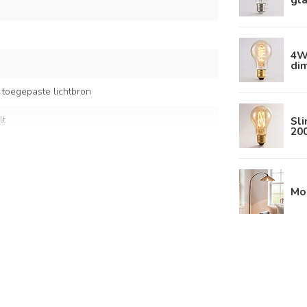
4W 
di
 toegepaste lichtbron
lt
Sl
20
met natuurlijk papiertouw
Mo
 papier