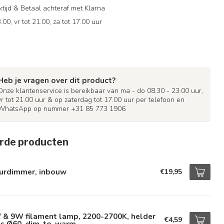
ijd & Betaal achteraf met Klarna
.00, vr tot 21.00, za tot 17.00 uur
Heb je vragen over dit product?
Onze klantenservice is bereikbaar van ma - do 08.30 - 23.00 uur,
vr tot 21.00 uur & op zaterdag tot 17.00 uur per telefoon en
WhatsApp op nummer +31 85 773 1906
rde producten
urdimmer, inbouw
€19,95
 & 9W filament lamp, 2200-2700K, helder
€4,59
as Ø60, dim-to-warm