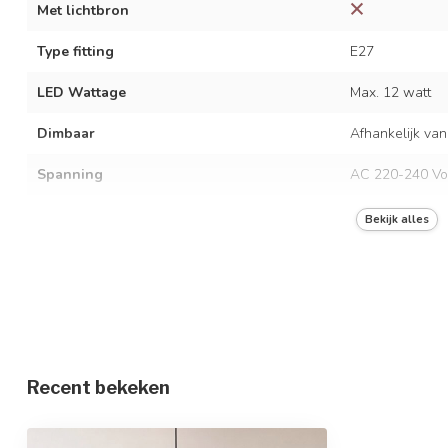
Met lichtbron
Type fitting
E27
LED Wattage
Max. 12 watt
Dimbaar
Afhankelijk van
Spanning
AC 220-240 Vo
Frequentie
50/60 Hz
Bekijk alles
Kleur armatuur
Zwart en beige 
Materiaal
Metaal, stof en
Afmetingen
Ø60 x 150 cm
In hoogte verstelbaar
Recent bekeken
Beschermingsgraad
IP20