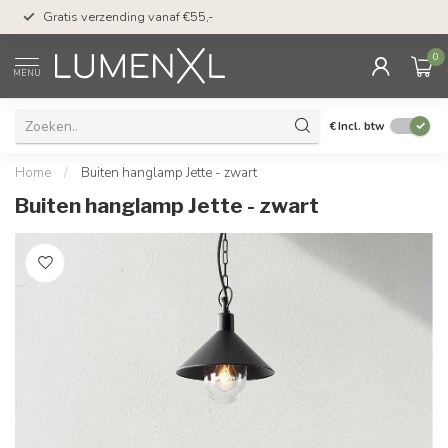
50 dagen bedenktijd &
Gratis verzending vanaf €55,-
met Klarna
0
MENU
€
Incl. btw
Home
/
Buiten hanglamp Jette - zwart
Buiten hanglamp Jette - zwart