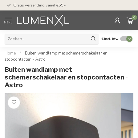
50 dagen bedenktijd &
Gratis verzending vanaf €55,-
met Klarna
0
MENU
€
Incl. btw
Home
/
Buiten wandlamp met schemerschakelaar en
stopcontacten - Astro
Buiten wandlamp met
schemerschakelaar en stopcontacten -
Astro