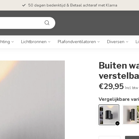
50 dagen bedenktijd & Betaal achteraf met Klarna
chting
Lichtbronnen
Plafondventilatoren
Diversen
L
Buiten w
verstelba
€29,95
Incl. btw
Vergelijkbare var