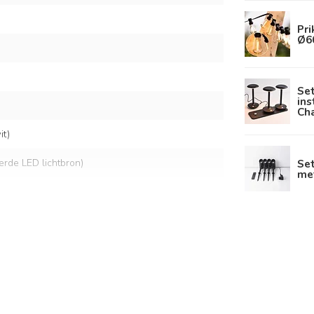
Pri
Ø60
Se
ins
Ch
t)
Set
eerde LED lichtbron)
me
lt