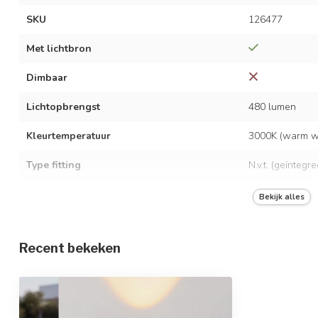
SKU
126477
Met lichtbron
Dimbaar
Lichtopbrengst
480 lumen
Kleurtemperatuur
3000K (warm wi
Type fitting
N.v.t. (geïntegr
LED vermogen
5 watt
Bekijk alles
Spanning
AC 220-240 Vo
Recent bekeken
Frequentie
50/60 Hz
Opwarmtijd
Direct vol licht
Gemiddelde levensduur
30.000 uur