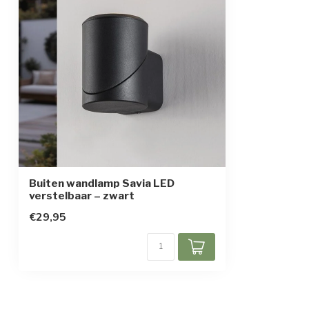
Kleur armatuur
Zwart
Materiaal
Aluminium
Afmetingen
8 x Ø6,5 x 9,7 
Beschermingsgraad
IP65
Beschermingsklasse
1
Bewegingssensor
Buiten wandlamp Savia LED
verstelbaar – zwart
€29,95