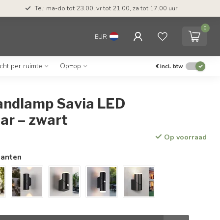
Tel: ma-do tot 23.00, vr tot 21.00, za tot 17.00 uur
0
EUR
icht per ruimte
Op=op
€
Incl. btw
andlamp Savia LED
ar – zwart
Op voorraad
ianten