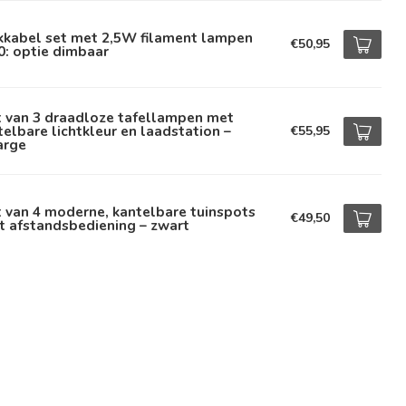
kkabel set met 2,5W filament lampen
€50,95
: optie dimbaar
t van 3 draadloze tafellampen met
telbare lichtkleur en laadstation –
€55,95
arge
 van 4 moderne, kantelbare tuinspots
€49,50
t afstandsbediening – zwart