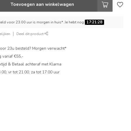
Toevoegen aan winkelwagen
ld voor 23.00 uur is morgen in huis*. Je hebt nog
17:21:27
lijken
Deel dit product
oor 23u besteld? Morgen verwacht*
g vanaf €55,-
ijd & Betaal achteraf met Klarna
.00, vr tot 21.00, za tot 17.00 uur