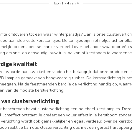
Toon
1
-
4
van 4
imte omtoveren tot een waar winterparadijs? Dan is onze clusterverlichti
oed aan sfeervolle kerstlampjes. De lampjes zijn niet netjes achter el
amelijk op een speelse manier verdeeld over het snoer waardoor één sno
ting om snel en eenvoudig jouw tuin, balkon of kerstboom te voorzien 
ige kwaliteit
eel waarde aan kwaliteit en vinden het belangrijk dat onze producten 
LED lampjes gemaakt van hoogwaardig rubber. De kerstverlichting is b
 meegaan. Na de feestmaanden berg je de verlichting handig op, waarna
en van de mooiste kerstverlichting.
 van clusterverlichting
r beschreven bevat clusterverlichting een heleboel kerstlampjes. Deze
 lichteffect ontstaat. Je creëert een voller effect in je kerstboom zo
verlichting wordt ook gemakkelijker en egaal verdeeld over de kerstboo
oop raakt. Je kan dus clusterverlichting dus met een gerust hart opber