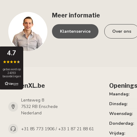
Meer informatie
Klantenservice
Over ons
4.7
gebaseerd op
24393
beoordelingen
LumenXL.be
Openings
Maandag:
Lenteweg 8
Dinsdag:
7532 RB Enschede
Nederland
Woensdag:
Donderdag:
+31 85 773 1906 / +33 1 87 21 88 61
Vrijdag: