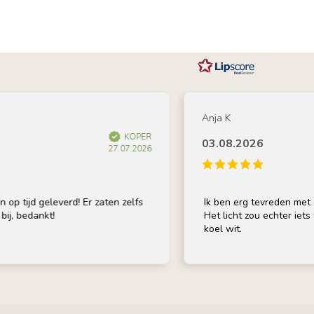
Anja K
KOPER
03.08.2026
27.07.2026
ijd geleverd! Er zaten zelfs
Ik ben erg tevreden met de la
bedankt!
Het licht zou echter iets warm
koel wit.