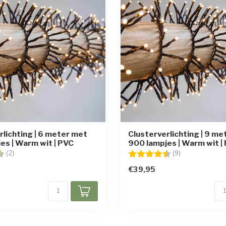
rlichting | 6 meter met
Clusterverlichting | 9 m
es | Warm wit | PVC
900 lampjes | Warm wit |
g:
4.5 uit 5 sterren
Beoordeling:
4.4 uit 5 sterr
(2)
(9)
€39,95