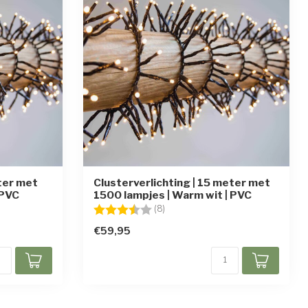
eter met
Clusterverlichting | 15 meter met
 PVC
1500 lampjes | Warm wit | PVC
en
Beoordeling:
3.9 uit 5 sterren
(8)
€59,95