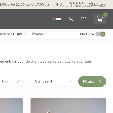
4.7
.00, vr tot 21.00, za tot 17.00 uur
Gebaseerd op 24393 beoordelingen
0
EUR
Licht per ruimte
Op=op
€
Incl. btw
s herkenbaar door de overvloed aan sfeervolle kerstlampjes.
Toon:
Filters