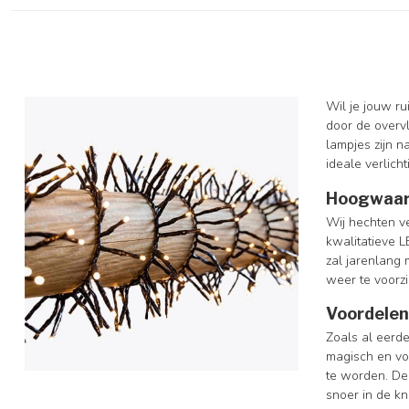
Wil je jouw ru
door de overvl
lampjes zijn n
ideale verlich
Hoogwaard
Wij hechten v
kwalitatieve 
zal jarenlang
weer te voorzi
Voordelen
Zoals al eerde
magisch en vol
te worden. De 
snoer in de kn