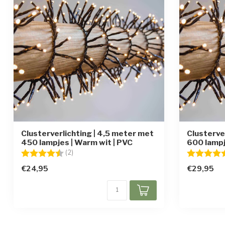
Clusterverlichting | 4,5 meter met
Clusterve
450 lampjes | Warm wit | PVC
600 lampj
Beoordeling:
4.5 uit 5 sterren
Beoordelin
(2)
€24,95
€29,95