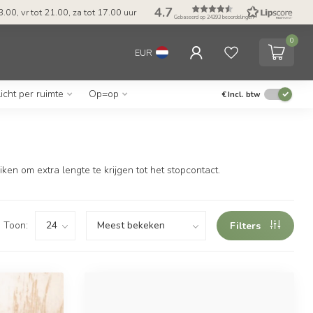
4.7
.00, vr tot 21.00, za tot 17.00 uur
Gebaseerd op 24393 beoordelingen
0
EUR
Licht per ruimte
Op=op
€
Incl. btw
ken om extra lengte te krijgen tot het stopcontact.
Toon:
Filters