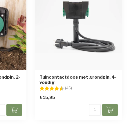
ndpin, 2-
Tuincontactdoos met grondpin, 4-
voudig
Beoordeling:
4.8 uit 5 sterren
(45)
€15,95