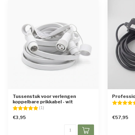
Tussenstuk voor verlengen
Professi
koppelbare prikkabel - wit
Beoordelin
Beoordeling:
5.0 uit 5 sterren
(1)
€3,95
€57,95