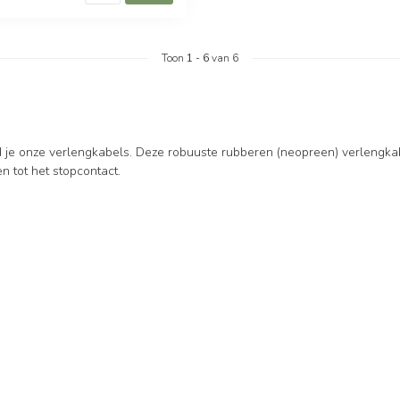
Toon
1
-
6
van 6
 je onze verlengkabels. Deze robuuste rubberen (neopreen) verlengkabel
en tot het stopcontact.