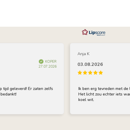
Anja K
KOPER
03.08.2026
27.07.2026
geleverd! Er zaten zelfs
Ik ben erg tevreden met de lamp; 
nkt!
Het licht zou echter iets warmer mo
koel wit.