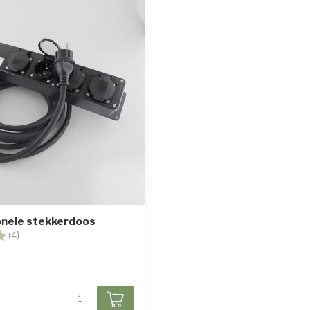
onele stekkerdoos
g:
4.5 uit 5 sterren
(4)