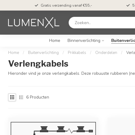
t*
Gratis verzending vanaf €55,-
5
Home
Binnenverlichting
Buitenverli
Home
/
Buitenverlichting
/
Prikkabels
/
Onderdelen
/
Verl
Verlengkabels
Hieronder vind je onze verlengkabels. Deze robuuste rubberen (neop
6
Producten