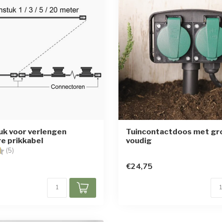
k voor verlengen
Tuincontactdoos met gro
e prikkabel
voudig
g:
4.8 uit 5 sterren
(5)
€24,75