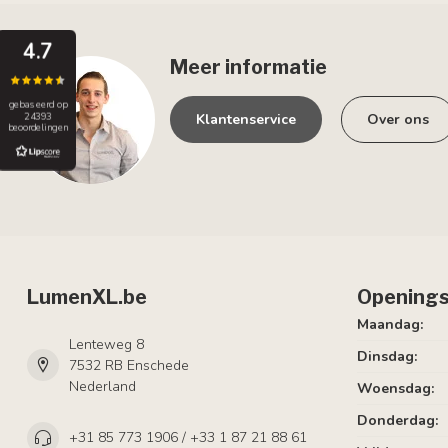
4.7
Meer informatie
gebaseerd op
24393
Klantenservice
Over ons
beoordelingen
LumenXL.be
Openings
Maandag:
Lenteweg 8
Dinsdag:
7532 RB Enschede
Nederland
Woensdag:
Donderdag:
+31 85 773 1906 / +33 1 87 21 88 61