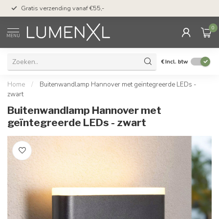
50 dagen bedenktijd &
Gratis verzending vanaf €55,-
met Klarna
0
MENU
€
Incl. btw
Home
/
Buitenwandlamp Hannover met geïntegreerde LEDs -
zwart
Buitenwandlamp Hannover met
geïntegreerde LEDs - zwart