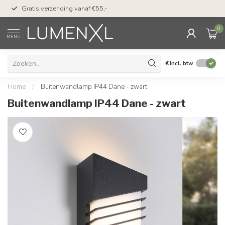
50 dagen bedenktijd &
Gratis verzending vanaf €55,-
met Klarna
0
MENU
€
Incl. btw
Home
/
Buitenwandlamp IP44 Dane - zwart
Buitenwandlamp IP44 Dane - zwart