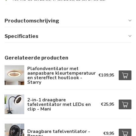
Productomschrijving
Specificaties
Gerelateerde producten
Plafondventilator met
aanpasbare kleurtemperatuur
€109,95
en stereffect houtlook -
Starry
2-in-1 draagbare
tafelventilator met LEDs en
€25,95
clip - Mani
Draagbare tafelventilator -
€9,95
Breezy