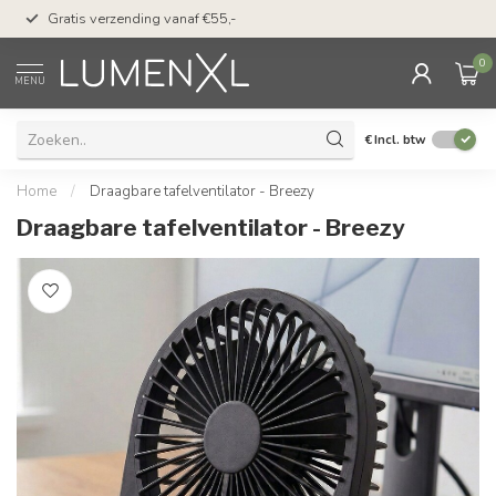
50 dagen bedenktijd &
Gratis verzending vanaf €55,-
met Klarna
0
MENU
€
Incl. btw
Home
/
Draagbare tafelventilator - Breezy
Draagbare tafelventilator - Breezy