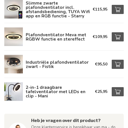
Slimme zwarte
plafondventilator incl.
€115,95
afstandsbediening, TUYA Wifi
app en RGB functie - Starry
Plafondventilator Meva met
€109,95
RGBW functie en stereffect
Industriële plafondventilator
€95,50
zwart - Fistik
2-in-1 draagbare
tafelventilator met LEDs en
€25,95
clip - Mani
Heb je vragen over dit product?
Onze klantenservice is bereikbaar van ma - do