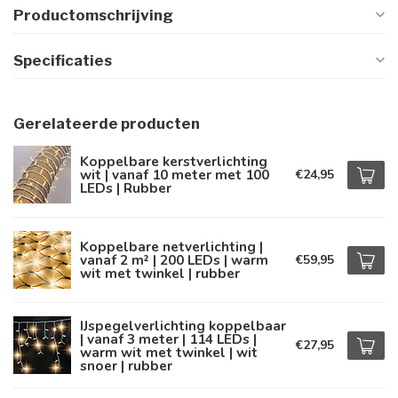
Productomschrijving
Specificaties
Gerelateerde producten
Koppelbare kerstverlichting
wit | vanaf 10 meter met 100
€24,95
LEDs | Rubber
Koppelbare netverlichting |
vanaf 2 m² | 200 LEDs | warm
€59,95
wit met twinkel | rubber
IJspegelverlichting koppelbaar
| vanaf 3 meter | 114 LEDs |
€27,95
warm wit met twinkel | wit
snoer | rubber