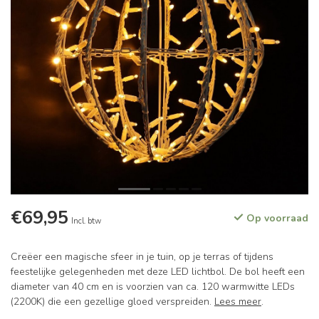
€69,95
Op voorraad
Incl. btw
Creëer een magische sfeer in je tuin, op je terras of tijdens
feestelijke gelegenheden met deze LED lichtbol. De bol heeft een
diameter van 40 cm en is voorzien van ca. 120 warmwitte LEDs
(2200K) die een gezellige gloed verspreiden.
Lees meer
.