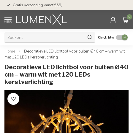
50 dagen bedenktijd &
Gratis verzending vanaf €55,-
met Klarna
0
MENU
€
Incl. btw
Home
/
Decoratieve LED lichtbol voor buiten Ø40 cm – warm wit
met 120 LEDs kerstverlichting
Decoratieve LED lichtbol voor buiten Ø40
cm – warm wit met 120 LEDs
kerstverlichting