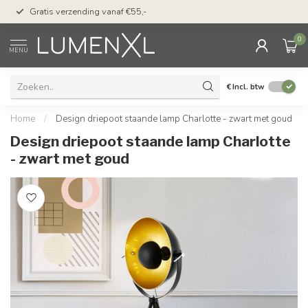
50 dagen bedenktijd &
Gratis verzending vanaf €55,-
met Klarna
0
MENU
€
Incl. btw
Home
/
Design driepoot staande lamp Charlotte - zwart met goud
Design driepoot staande lamp Charlotte
- zwart met goud