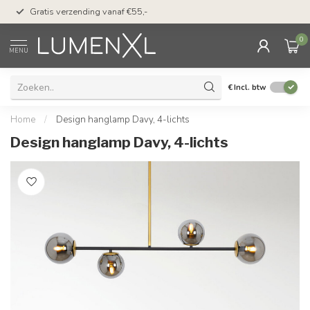
50 dagen bedenktijd &
Gratis verzending vanaf €55,-
met Klarna
0
MENU
€
Incl. btw
Home
/
Design hanglamp Davy, 4-lichts
Design hanglamp Davy, 4-lichts