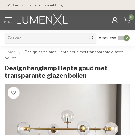
50 dagen bedenktijd &
Gratis verzending vanaf €55,-
met Klarna
0
MENU
€
Incl. btw
Home
/
Design hanglamp Hepta goud met transparante glazen
bollen
Design hanglamp Hepta goud met
transparante glazen bollen