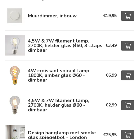
Muurdimmer, inbouw
€19,95
4,5W & 7W filament lamp,
2700K, helder glas Ø60, 3-staps
€3,49
dimbaar
4W croissant spiraal lamp,
1800K, amber glas Ø60 -
€6,99
dimbaar
4,5W & 7W filament lamp,
2700K, helder glas Ø60 -
€2,99
dimbaar
Design hanglamp met smoke
€25,95
glas spiegelbol - London