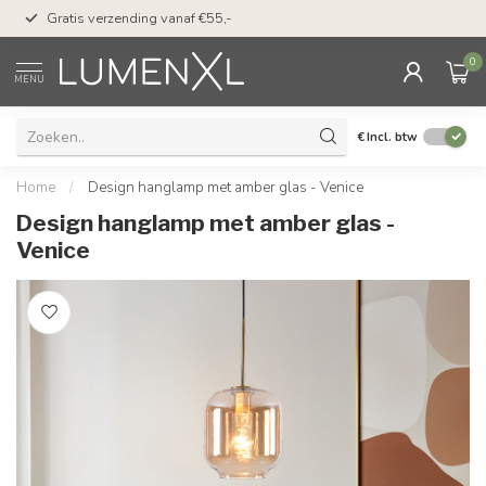
50 dagen bedenktijd &
Gratis verzending vanaf €55,-
met Klarna
0
MENU
€
Incl. btw
Home
/
Design hanglamp met amber glas - Venice
Design hanglamp met amber glas -
Venice