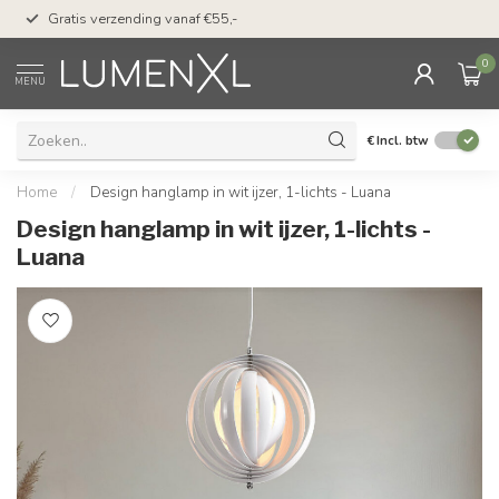
50 dagen bedenktijd &
Gratis verzending vanaf €55,-
met Klarna
0
MENU
€
Incl. btw
Home
/
Design hanglamp in wit ijzer, 1-lichts - Luana
Design hanglamp in wit ijzer, 1-lichts -
Luana