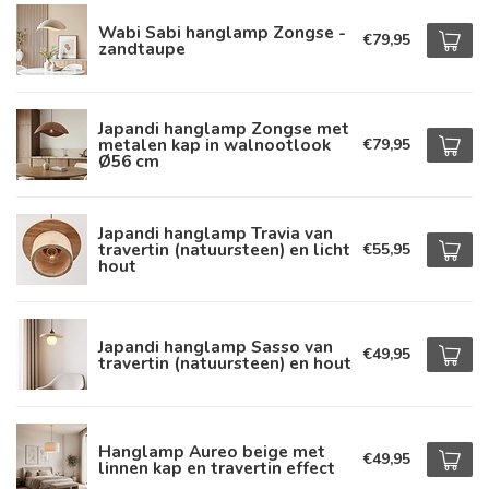
Wabi Sabi hanglamp Zongse -
€79,95
zandtaupe
Japandi hanglamp Zongse met
metalen kap in walnootlook
€79,95
Ø56 cm
Japandi hanglamp Travia van
travertin (natuursteen) en licht
€55,95
hout
Japandi hanglamp Sasso van
€49,95
travertin (natuursteen) en hout
Hanglamp Aureo beige met
€49,95
linnen kap en travertin effect