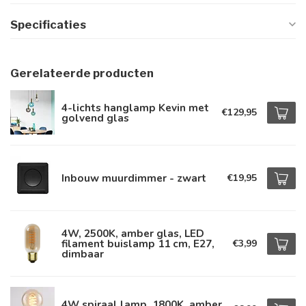
Specificaties
Gerelateerde producten
4-lichts hanglamp Kevin met
€129,95
golvend glas
Inbouw muurdimmer - zwart
€19,95
4W, 2500K, amber glas, LED
filament buislamp 11 cm, E27,
€3,99
dimbaar
4W spiraal lamp, 1800K, amber