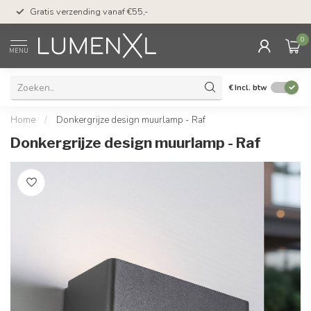
50 dagen bedenktijd &
Gratis verzending vanaf €55,-
met Klarna
0
MENU
€
Incl. btw
Home
/
Donkergrijze design muurlamp - Raf
Donkergrijze design muurlamp - Raf