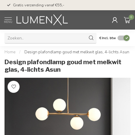
50 dagen bedenktijd &
Gratis verzending vanaf €55,-
met Klarna
0
MENU
€
Incl. btw
Home
/
Design plafondlamp goud met melkwit glas, 4-lichts Asun
Design plafondlamp goud met melkwit
glas, 4-lichts Asun