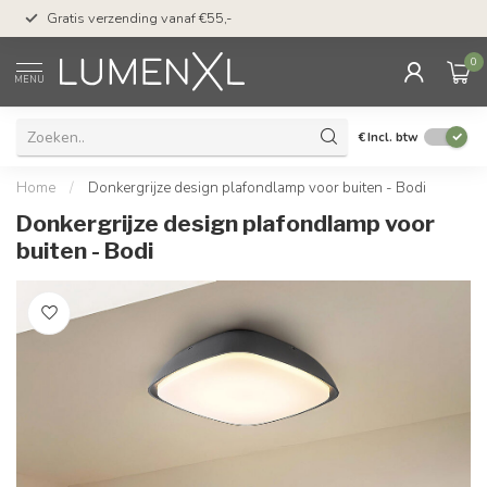
50 dagen bedenktijd &
Gratis verzending vanaf €55,-
met Klarna
0
MENU
€
Incl. btw
Home
/
Donkergrijze design plafondlamp voor buiten - Bodi
Donkergrijze design plafondlamp voor
buiten - Bodi